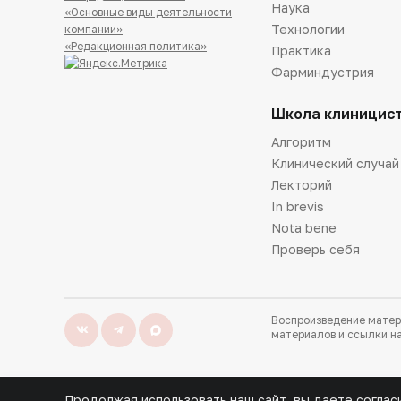
Наука
«Основные виды деятельности
Технологии
компании»
«Редакционная политика»
Практика
Фарминдустрия
Школа клиницис
Алгоритм
Клинический случай
Лекторий
In brevis
Nota bene
Проверь себя
Воспроизведение матер
материалов и ссылки на
Продолжая использовать наш сайт, вы даете соглас