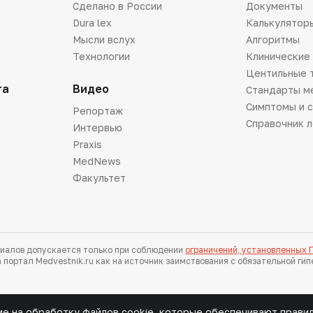
Сделано в России
Документы
Dura lex
Калькулятор
Мысли вслух
Алгоритмы
Технологии
Клинические
Центильные 
та
Видео
Стандарты м
Симптомы и 
Репортаж
Справочник 
Интервью
Praxis
MedNews
Факультет
иалов допускается только при соблюдении
ограничений, установленных
 портал Medvestnik.ru как на источник заимствования с обязательной ги
ие на обработку файлов cookie, которые обеспечивают прави