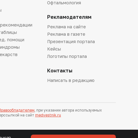
Офтальмология
ы
Рекламодателям
 рекомендации
Реклама на сайте
таблицы
Реклама в газете
ед. помощи
Презентация портала
синдромы
Кейсы
лекарств
Логотипы портала
Контакты
Написать в редакцию
 Правообладателем
, при указании автора используемых
перссылкой на сайт
medvestnik.ru
льную