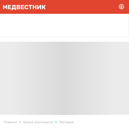
•
•
Главная
Школа клинициста
Лекторий