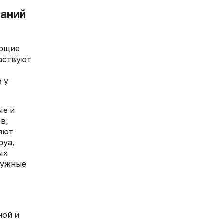
ваний
еющие
частвуют
 у
ые и
в,
яют
руа,
ых
аружные
ной и