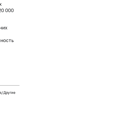
х
20 000
них
нность
gs/Другие