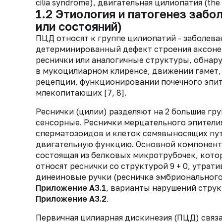
cilia syndrome), двигательная цилиопатия (the mo
1.2 Этиология и патогенез забо
или состояний)
ПЦД относят к группе цилиопатий - заболева
детерминированный дефект строения аксонемы 
реснички или аналогичные структуры, обнар
в мукоцилиарном клиренсе, движении гамет
рецепции, функционировании почечного эпит
млекопитающих [7, 8].
Реснички (цилии) разделяют на 2 большие гр
сенсорные. Реснички мерцательного эпители
сперматозоидов и клеток семявыносящих пут
двигательную функцию. Основной компонент 
состоящая из белковых микротрубочек, котор
относят реснички со структурой 9 + 0, утра
динеиновые ручки (ресничка эмбрионального 
Приложение А3.1
, варианты нарушений струк
Приложение А3.2
.
Первичная цилиарная дискинезия (ПЦД) связ