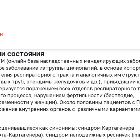
и
ли состояния
M (онлайн база наследственных менделирующих забо
ое заболевание из группы цилиопатий, в основе котор
телия респираторного тракта и аналогичных им струк
вых труб, эпендимы желудочков и др.), приводящий к
еризуется поражением всех отделов респираторного т
о процесса, нарушением фертильности (бесплодие,
ременности у женщин). Около половины пациентов с 
ожение внутренних органов с различными вариантам
асценивавшиеся как синонимы: синдром Картагенера
ерта-Картагенера), синдром неподвижных ресничек (im