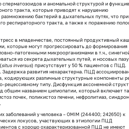
 сперматозоидов и аномальной структурой и функци
рного тракта, которые приводят к нарушению
размножению бактерий в дыхательных путях, что при
го респираторного тракта, а также к поражению поло
тресс в младенчестве, постоянный продуктивный каш
и, которые могут прогрессировать до формирования
ловно-патогенными микроорганизмами в т.ч., синегно
аться из секрета дыхательных путей, и носовых пазу
(
situs inversus
) присутствует у 50 % пациентов с ПЦД.
. Задержка развития нехарактерна. ПЦД ассоциирован
в, кодирующих различные структурные компоненты р
но-рецессивному типу. Дисфункция аксонемной струк
под общим названием цилиопатии, который включает т
стоз почек, поликистоз печени, нефролитиаз, синдро
.
 заболеваний у человека – OMIM (244400; 242650) к
ических локусов, участвующих в этиологии ПЦД
пациентов с хорошо охарактеризованной ПЦД не имеют