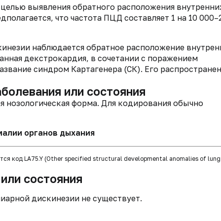
 целью выявления обратного расположения внутренни
полагается, что частота ПЦД составляет 1 на 10 000–
скинезии наблюдается обратное расположение внутрен
ванная декстрокардия, в сочетании с поражением
азвание синдром Картагенера (СК). Его распростране
аболевания или состояния
я нозологическая форма. Для кодирования обычно
малии органов дыхания
я код LA75.Y (Other specified structural developmental anomalies of lun
 или состояния
иарной дискинезии не существует.