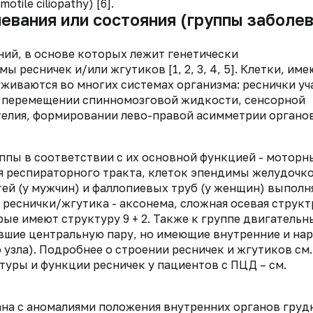
tile ciliopathy) [6].
левания или состояния (группы заболе
ний, в основе которых лежит генетически
ресничек и/или жгутиков [1, 2, 3, 4, 5]. Клетки, им
уживаются во многих системах организма: реснички у
, перемещении спинномозговой жидкости, сенсорной
елия, формировании лево-правой асимметрии органов
уппы в соответствии с их основной функцией - моторн
я респираторного тракта, клеток эпендимы желудочко
ей (у мужчин) и фаллопиевых труб (у женщин) выполн
реснички/жгутика - аксонема, сложная осевая структ
ые имеют структуру 9 + 2. Также к группе двигательн
тившие центральную пару, но имеющие внутренние и н
узла). Подробнее о строении ресничек и жгутиков см.
туры и функции ресничек у пациентов с ПЦД – см.
ана с аномалиями положения внутренних органов груд