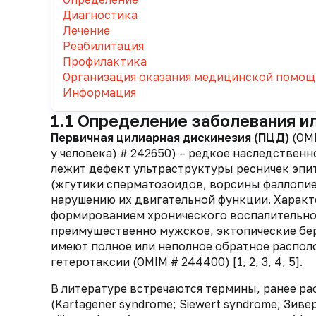
Диагностика
Лечение
Реабилитация
Профилактика
Организация оказания медицинской помощ
Информация
1.1 Определение заболевания и
Первичная цилиарная дискинезия (ПЦД)
(OMI
у человека) # 242650) – редкое наследственн
лежит дефект ультраструктуры ресничек эпи
(жгутики сперматозоидов, ворсины фаллопие
нарушению их двигательной функции. Характ
формированием хронического воспалительног
преимущественно мужское, эктопические бе
имеют полное или неполное обратное распол
гетеротаксии (OMIM # 244400) [1, 2, 3, 4, 5].
В литературе встречаются термины, ранее р
(Kartagener syndrome; Siewert syndrome; Зив