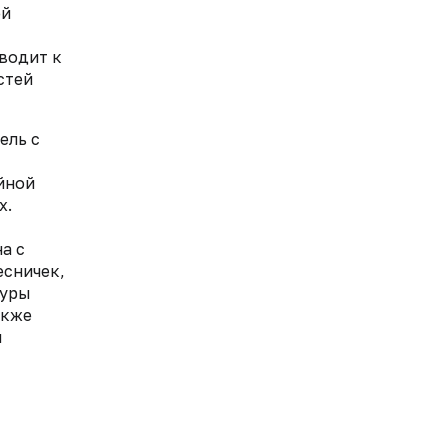
ей
водит к
стей
ель с
йной
х.
а с
есничек,
туры
акже
м