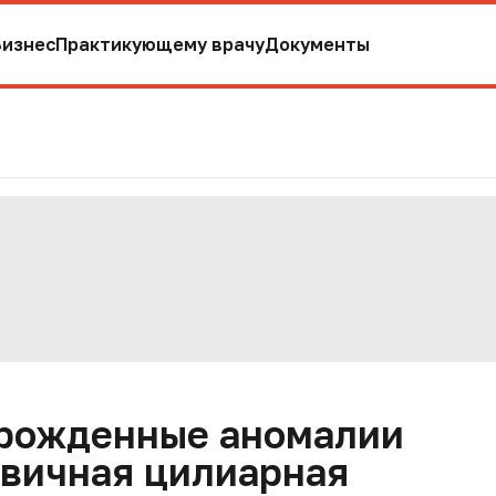
Бизнес
Практикующему врачу
Документы
врожденные аномалии
рвичная цилиарная