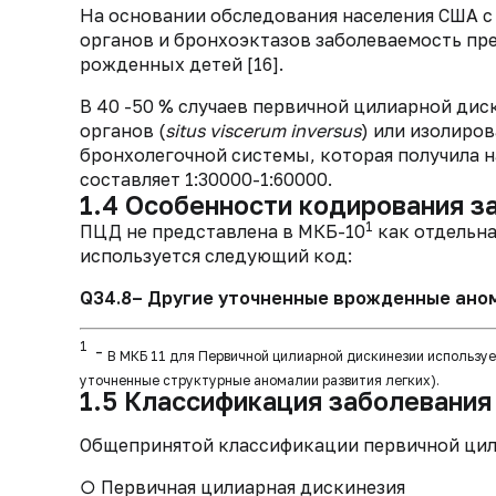
На основании обследования населения США с
органов и бронхоэктазов заболеваемость пред
рожденных детей [16].
В 40 -50 % случаев первичной цилиарной ди
органов (
situs viscerum inversus
) или изолиро
бронхолегочной системы, которая получила н
составляет 1:30000-1:60000.
1.4 Особенности кодирования з
1
ПЦД не представлена в МКБ-10
как отдельна
используется следующий код:
Q34.8– Другие уточненные врожденные ано
1
-
В МКБ 11
для Первичной цилиарной дискинезии используетс
уточненные структурные аномалии развития легких).
1.5 Классификация заболевания
Общепринятой классификации первичной цил
○ Первичная цилиарная дискинезия