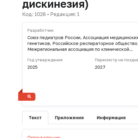
дискинезия)
Код: 1028 • Редакция: 1
Разработчик
Союз педиатров России, Ассоциация медицински
генетиков, Российское респираторное общество
Межрегиональная ассоциация по клинической
микробиологии и антимикробной химиотерапии,
Год утверждения
Пересмотр не поздн
Ассоциация детских врачей Московской области
2025
2027
Ссылка на оригинал
https://cr.minzdrav.gov.ru/preview-cr/1028_1
Текст
Приложения
Информация
Определение