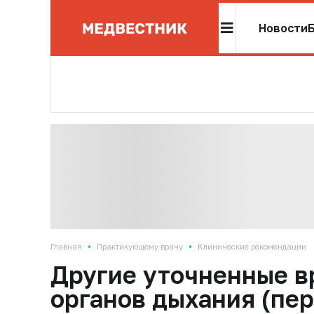
Новости
•
•
Главная
Практикующему врачу
Клинические рекомендации
Другие уточненные 
органов дыхания (пе