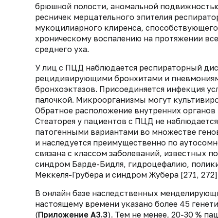
брюшной полости, аномальной подвижностью
ресничек мерцательного эпителия респирато
мукоцилиарного клиренса, способствующего 
хроническому воспалению на протяжении все
среднего уха.
У лиц с ПЦД наблюдается респираторный дис
рецидивирующими бронхитами и пневмониям
бронхоэктазов. Присоединяется инфекция ус
палочкой. Микроорганизмы могут культивиров
Обратное расположение внутренних органов 
Стеаторея у пациентов с ПЦД не наблюдается
патогенными вариантами во множестве гено
и наследуется преимущественно по аутосом
связана с классом заболеваний, известных 
синдром Барде-Бидля, гидроцефалию, полики
Меккеля-Грубера и синдром Жубера [271, 272]
В онлайн базе наследственных менделирующих
настоящему времени указано более 45 генет
(
Приложение А3.3
). Тем не менее, 20-30 % 