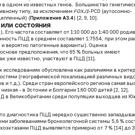
в одном из известных генов. Большинство генетичес
ивному типу, за исключением
FOXJ1
-PCD (аутосомно-
цепленный) (
Приложение А3.4
) [2, 9, 10].
 или состояния
. Его частота составляет от 1:10 000 до 1:40 000 роди
енность ПЦД в среднем составляет 1:7554, при этом р
 и вероятно патогенные варианты). Оценка
основе предположения, что 65 % больных имеют
к уже известно, участвуют в ПЦД [11].
х исследованиях обусловлена как различиями в крите
остями (географической локализацией различных вид
 и т.д.). Среди стран европейского региона самая вы
низкая - в Эстонии и Болгарии 1:60 000 детей [2, 12].
ЦД в Великобритании среди популяции выходцев из Ю
 что диагностика ПЦД нередко существенно запаздыва
ми заболеваниями бронхолегочной системы 5,6 % сос
хоэктазами ПЦД выявляется примерно от 7 % [14] до 30