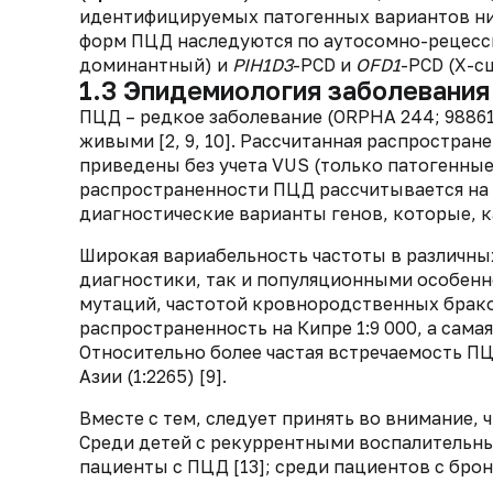
идентифицируемых патогенных вариантов ни 
форм ПЦД наследуются по аутосомно-рецесс
доминантный) и
PIH1D3
-PCD и
OFD1
-PCD (X-с
1.3 Эпидемиология заболевания
ПЦД – редкое заболевание (ORPHA 244; 98861)
живыми [2, 9, 10]. Рассчитанная распростран
приведены без учета VUS (только патогенные
распространенности ПЦД рассчитывается на 
диагностические варианты генов, которые, ка
Широкая вариабельность частоты в различны
диагностики, так и популяционными особенн
мутаций, частотой кровнородственных браков
распространенность на Кипре 1:9 000, а самая 
Относительно более частая встречаемость П
Азии (1:2265) [9].
Вместе с тем, следует принять во внимание,
Среди детей с рекуррентными воспалительны
пациенты с ПЦД [13]; среди пациентов с брон