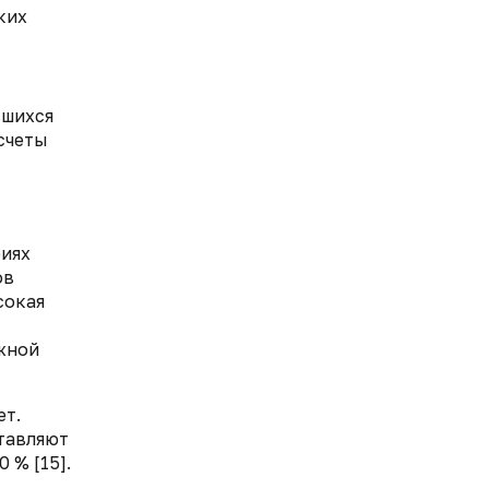
ких
вшихся
асчеты
риях
ов
сокая
жной
ет.
тавляют
 % [15].