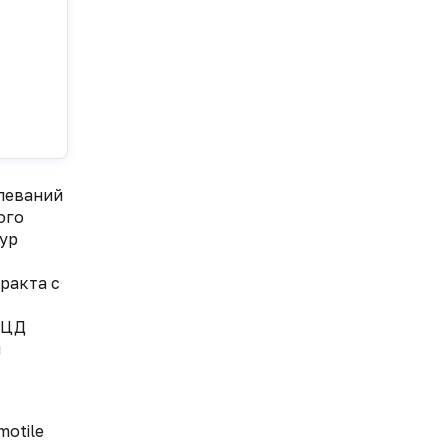
леваний
ого
тур
ракта с
ПЦД
и
motile