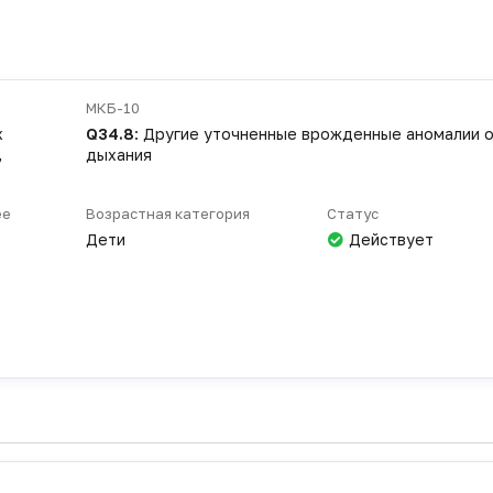
МКБ-10
х
Q34.8
: Другие уточненные врожденные аномалии 
,
дыхания
ее
Возрастная категория
Статус
Дети
Действует