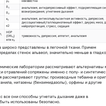
μ
неизвестна
3
δ
анальгезия, антидепрессивный эффект, подкрепляющая с
1
вознаграждения, угнетение дыхания
δ
2
анальгезия, антикольвульсантная активность, депрессия,
κ
1
диссоциативный/галлюциногенный эффект, диурез, миоз, 
κ2
нейропротекция, стресс, седация
НОР
п,
(ORL
)
тревожность, депрессия, аппетит, анальгезия
1
или κ
3
в широко представлены в легочной ткани. Причем
ределах стенок альвеол, значительно меньше в гладк
мические лаборатории рассматривают альтернативы 
ки отравлений сопряжены именно с полу- и синтетиче
я рассматривают группы: производные тебаина и ори
нила, нитазены (бензимидазолы), орфины и другие
с все они способны угнетать дыхание даже в
 быть использованы безопасно.