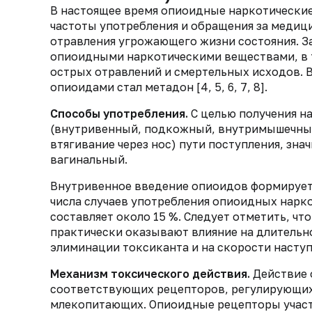
В настоящее время опиоидные наркотические
частоты употребления и обращения за медиц
отравления угрожающего жизни состояния. За
опиоидными наркотическими веществами, в 
острых отравлений и смертельных исходов. В
опиоидами стал метадон [4, 5, 6, 7, 8].
Способы употребления.
С целью получения н
(внутривенный, подкожный, внутримышечный
втягивание через нос) пути поступления, зна
вагинальный.
Внутривенное введение опиоидов формирует 
числа случаев употребления опиоидных нарко
составляет около 15 %. Следует отметить, чт
практически оказывают влияние на длительн
элиминации токсиканта и на скорости наступл
Механизм токсического действия.
Действие 
соответствующих рецепторов, регулирующих
млекопитающих. Опиоидные рецепторы участв