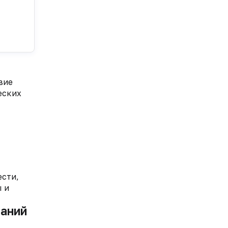
вие
еских
сти,
 и
ваний