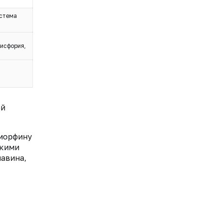
истема
дисфория,
ой
морфину
скими
павина,