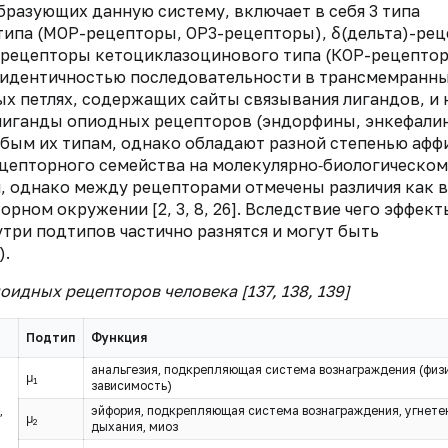
разующих данную систему, включает в себя 3 типа
типа (МОР-рецепторы, ОР3-рецепторы), δ(дельта)-ре
-рецепторы кетоциклазоцинового типа (КОР-рецептор
% идентичностью последовательности в трансмемранн
х петлях, содержащих сайты связывания лигандов, и 
 лиганды опиодных рецепторов (эндорфины, энкефали
бым их типам, однако обладают разной степенью афф
цепторного семейства на молекулярно‑биологическом
 однако между рецепторами отмечены различия как в
рном окружении [2, 3, 8, 26]. Вследствие чего эффект
три подтипов частично разнятся и могут быть
).
идных рецепторов человека [137, 138, 139]
Подтип
Функция
анальгезия, подкрепляющая система вознаграждения (физ
μ
1
зависимость)
,
,
эйфория, подкрепляющая система вознаграждения, угнете
μ
2
дыхания, миоз