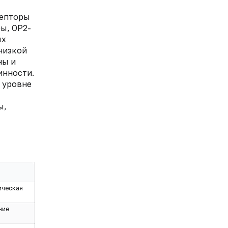
цепторы
ы, ОР2-
ых
низкой
ны и
инности.
 уровне
ы,
ическая
ние