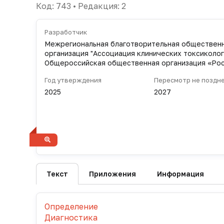
Код: 743 • Редакция: 2
Разработчик
Межрегиональная благотворительная обществен
организация "Ассоциация клинических токсиколог
Общероссийская общественная организация «Ро
общество скорой медицинской помощи»
Год утверждения
Пересмотр не поздн
2025
2027
Ссылка на оригинал
https://cr.minzdrav.gov.ru/preview-cr/743_2
Текст
Приложения
Информация
Определение
Диагностика