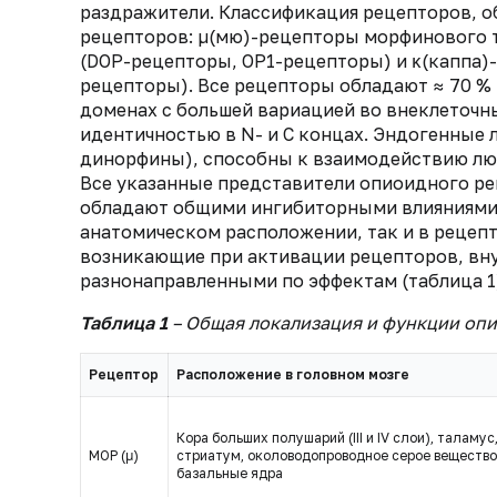
раздражители. Классификация рецепторов, об
рецепторов: µ(мю)-рецепторы морфинового 
(DOP-рецепторы, ОР1-рецепторы) и κ(каппа)
рецепторы). Все рецепторы обладают ≈ 70 
доменах с большей вариацией во внеклеточны
идентичностью в N- и C концах. Эндогенные
динорфины), способны к взаимодействию лю
Все указанные представители опиоидного ре
обладают общими ингибиторными влияниями,
анатомическом расположении, так и в рецепто
возникающие при активации рецепторов, вну
разнонаправленными по эффектам (таблица 1
Таблица 1
– Общая локализация и функции опио
Рецептор
Расположение в головном мозге
Кора больших полушарий (III и IV слои), таламус
МОР (μ)
стриатум, околоводопроводное серое вещество
базальные ядра