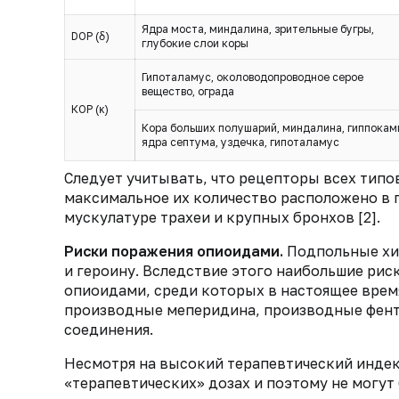
Ядра моста, миндалина, зрительные бугры,
DОР (δ)
глубокие слои коры
Гипоталамус, околоводопроводное серое
вещество, ограда
КОР (κ)
Кора больших полушарий, миндалина, гиппокам
ядра септума, уздечка, гипоталамус
Следует учитывать, что рецепторы всех типо
максимальное их количество расположено в п
мускулатуре трахеи и крупных бронхов [2].
Риски поражения опиоидами.
Подпольные хи
и героину. Вследствие этого наибольшие рис
опиоидами, среди которых в настоящее врем
производные меперидина, производные фента
соединения.
Несмотря на высокий терапевтический индек
«терапевтических» дозах и поэтому не могут