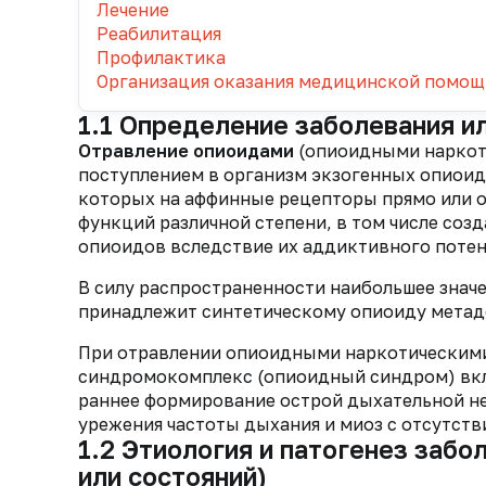
Лечение
Реабилитация
Профилактика
Организация оказания медицинской помощ
1.1 Определение заболевания и
Отравление опиоидами
(опиоидными наркоти
поступлением в организм экзогенных опиои
которых на аффинные рецепторы прямо или 
функций различной степени, в том числе соз
опиоидов вследствие их аддиктивного потен
В силу распространенности наибольшее знач
принадлежит синтетическому опиоиду метадону 
При отравлении опиоидными наркотическим
синдромокомплекс (опиоидный синдром) вкл
раннее формирование острой дыхательной не
урежения частоты дыхания и миоз с отсутств
1.2 Этиология и патогенез забо
или состояний)