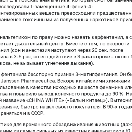
исследовали 1-замещенные 4-фенил-4-
синтезированных веществ превосходили предшественн
 наименее токсичными из полученных наркотиков при
альгетиком по праву можно назвать карфентанил, а 
нетает дыхательный центр. Вместе с тем, по скорости
ил (сон и анестезия наступают через 20 сек. после
а в 3-5 раз, но его действие в 3 раза короче – около 1
коза, не вызывает угнетения дыхания).
фентанила бесспорно признан 3-метилфентанил. Он б
ы Janssen Pharmaceutica. Вскоре китайскими химиками
ользование в качестве исходных веществ фенамина ил
ва и повысило выход конечного продукта до 90 %. Н
 название «CHINA WHITE» («Белый китаец»). Вытесни
шевизне, быстро нашел своего покупателя. В 90-х годах
раняться и в СССР.
ктике для временного обездвиживания животных (даж
одним из самых сильных из известных анальгетиков (0