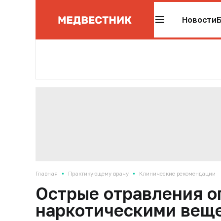
Новости
•
•
Главная
Практикующему врачу
Клинические рекомендации
Острые отравления 
наркотическими вещ