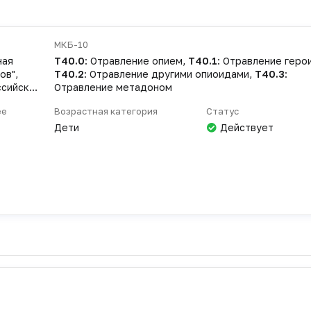
МКБ-10
ная
T40.0
: Отравление опием,
T40.1
: Отравление геро
ов",
T40.2
: Отравление другими опиоидами,
T40.3
:
ссийское
Отравление метадоном
ее
Возрастная категория
Статус
Дети
Действует