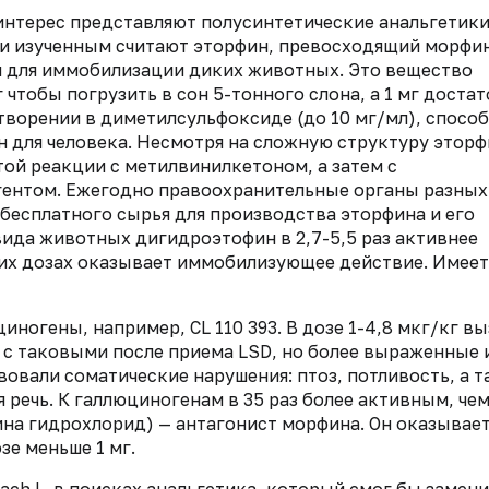
нтерес представляют полусинтетические анальгетики
 и изученным считают эторфин, превосходящий морфин
ии для иммобилизации диких животных. Это вещество
 чтобы погрузить в сон 5-тонного слона, а 1 мг достат
творении в диметилсульфоксиде (до 10 мг/мл), спосо
ен для человека. Несмотря на сложную структуру этор
той реакции с метилвинилкетоном, а затем с
ентом. Ежегодно правоохранительные органы разных
бесплатного сырья для производства эторфина и его
 вида животных дигидроэтофин в 2,7-5,5 раз активнее
ьших дозах оказывает иммобилизующее действие. Имеет
ногены, например, CL 110 393. В дозе 1-4,8 мкг/кг в
с таковыми после приема LSD, но более выраженные 
вовали соматические нарушения: птоз, потливость, а 
 речь. К галлюциногенам в 35 раз более активным, че
ина гидрохлорид) — антагонист морфина. Он оказывае
зе меньше 1 мг.
mbach L. в поисках анальгетика, который смог бы замен