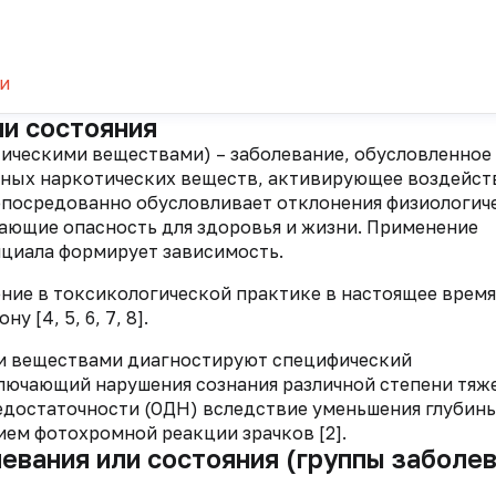
и
ли состояния
ческими веществами) – заболевание, обусловленное
дных наркотических веществ, активирующее воздейст
опосредованно обусловливает отклонения физиологич
дающие опасность для здоровья и жизни. Применение
циала формирует зависимость.
ение в токсикологической практике в настоящее время
[4, 5, 6, 7, 8].
и веществами диагностируют специфический
ючающий нарушения сознания различной степени тяже
достаточности (ОДН) вследствие уменьшения глубины
ием фотохромной реакции зрачков [2].
левания или состояния (группы заболе