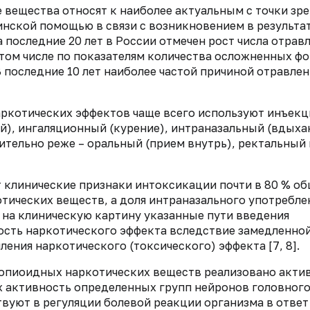
 вещества относят к наиболее актуальным с точки зр
инской помощью в связи с возникновением в результа
 последние 20 лет в России отмечен рост числа отрав
том числе по показателям количества осложненных ф
 последние 10 лет наиболее частой причиной отравле
аркотических эффектов чаще всего используют инъек
), ингаляционный (курение), интраназальный (вдыха
чительно реже – оральный (прием внутрь), ректальный 
клинические признаки интоксикации почти в 80 % о
тических веществ, а доля интраназального употребле
о на клиническую картину указанные пути введения
ость наркотического эффекта вследствие замедленно
ения наркотического (токсического) эффекта [7, 8].
опиоидных наркотических веществ реализовано акти
 активность определенных групп нейронов головного
уют в регуляции болевой реакции организма в ответ