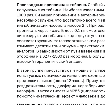
Производные орипавина и тебаина.
Особый и
получаемые из тебаина. Наиболее известным
1000 раз. Он нашел применение в ветеринар
настолько сильное, что достаточно всего 4 мг
иммобилизации носорога массой 2 т. При рас
проникать через кожу. В дозе 0,1 мг смертел
синтезируют из тебаина в ходе двухступенча
соответствующим металлоорганическим реаг
изымают десятки тонн опиума – практически 
аналогов. В зависимости от пути введения и
эторфина и в 6277-1500 раз морфина. В бол
высокий терапевтический индекс.
В этой группе присутствуют и мощные галлюци
испытуемых психические изменения сходные 
продолжительные (около 12 часов). Присутст
раздражительность, дисфория, неразборчивая
налорфин, также относят и M285 (ципренорф
психотомиметический эффект у человека в до
Меперидины.
В 1962 г. Carabateas P.M. и Gru