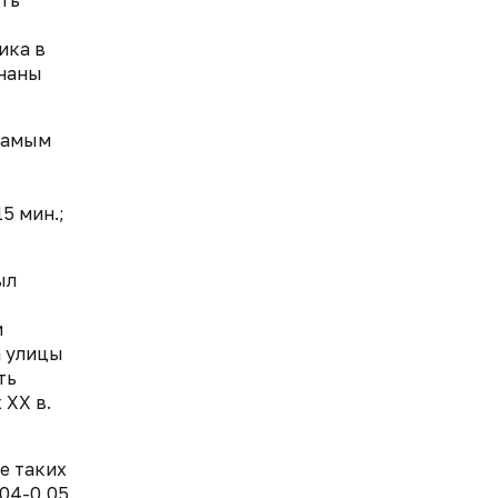
ика в
знаны
самым
5 мин.;
ыл
и
а улицы
ть
 XX в.
е таких
,04-0,05