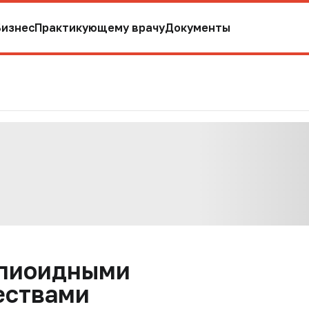
Бизнес
Практикующему врачу
Документы
опиоидными
ествами