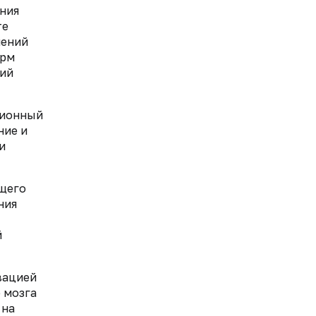
ения
те
лений
орм
ний
ционный
ние и
и
бщего
ния
й
вацией
 мозга
 на