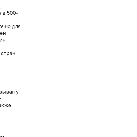
,
 в 500-
очно для
бен
фин
 стран
ызывал у
и
также
м
т
ить