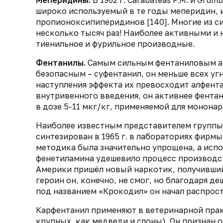
широко используемый в те годы меперидин, 
пропионоксипиперидинов [140]. Многие из 
несколько тысяч раз! Наиболее активными и
тиенильное и фурильное производные.
Фентанилы.
Cамым сильным фентаниловым ан
безопасным – суфентанил, он меньше всех уг
наступления эффекта их превосходит алфентан
внутривенного введения, он активнее фентанил
в дозе 5-11 мкг/кг, применяемой для мононар
Наиболее известным представителем группы 
cинтезирован в 1965 г. в лабораториях фирм
методика была значительно упрощена, а исп
фенетиламина удешевило процесс производст
Америки пришёл новый наркотик, получивший
героин он, конечно, не смог, но благодаря де
под названием «Крокодил» он начал распрост
Карфентанил применяют в ветеринарной пра
крупных, как медведи и слоны). Он признан 