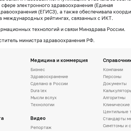
 сфере электронного здравоохранения (Единая
равоохранения (ЕГИСЗ), а также обеспечивала коорд
в международных рейтингах, связанных с ИКТ.
ормационных технологий и связи Минздрава России.
меститель министра здравоохранения РФ.
Медицина и коммерция
Справочни
Бизнес
Компании
Здравоохранение
Персоны
Сделано в России
Документы
Dura lex
Калькулятор
Мысли вслух
Алгоритмы
Технологии
Клинические
Центильные 
та
Видео
Стандарты м
Симптомы и 
Репортаж