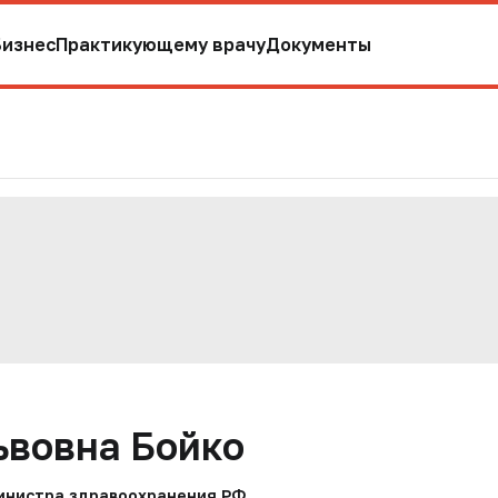
Бизнес
Практикующему врачу
Документы
ьвовна Бойко
министра здравоохранения РФ