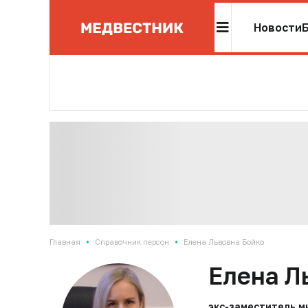
Новости
•
•
Главная
Справочник персон
Елена Львовна Бойко
Елена Л
экс-заместитель 