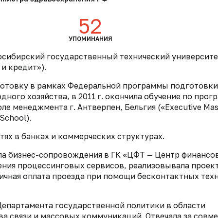
52
УПОМИНАНИЯ
овосибирский государственный технический университ
и кредит»).
готовку в рамках Федеральной программы подготовки
ного хозяйства, в 2011 г. окончила обучение по прог
е менеджмента г. Антверпен, Бельгия («Executive Mas
School).
стях в банках и коммерческих структурах.
дела бизнес-сопровождения в ГК «ЦФТ — Центр финансо
ления процессинговых сервисов, реализовывала проек
ичная оплата проезда при помощи бесконтактных тех
 Департамента государственной политики в области
а связи и массовых коммуникаций. Отвечала за совм