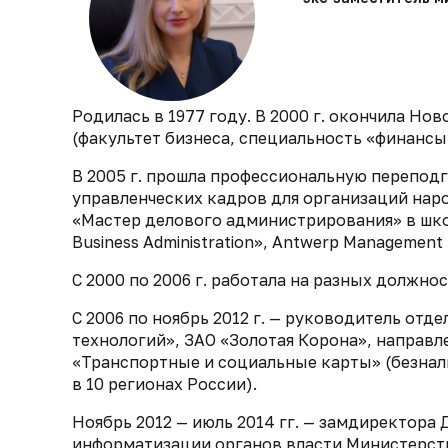
Родилась в 1977 году. В 2000 г. окончила Н
(факультет бизнеса, специальность «финансы 
В 2005 г. прошла профессиональную перепод
управленческих кадров для организаций народ
«Мастер делового администрирования» в школ
Business Administration», Antwerp Management 
С 2000 по 2006 г. работала на разных должно
С 2006 по ноябрь 2012 г. — руководитель от
технологий», ЗАО «Золотая Корона», направ
«Транспортные и социальные карты» (безнал
в 10 регионах России).
Ноябрь 2012 — июль 2014 гг. — замдиректора
информатизации органов власти Министерств