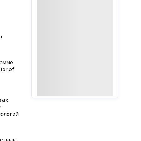
ет
рамме
ter of
вых
т
нологий
естные