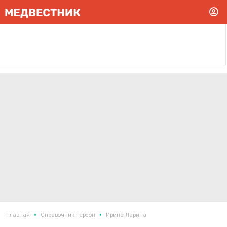
•
•
Главная
Справочник персон
Ирина Ларина