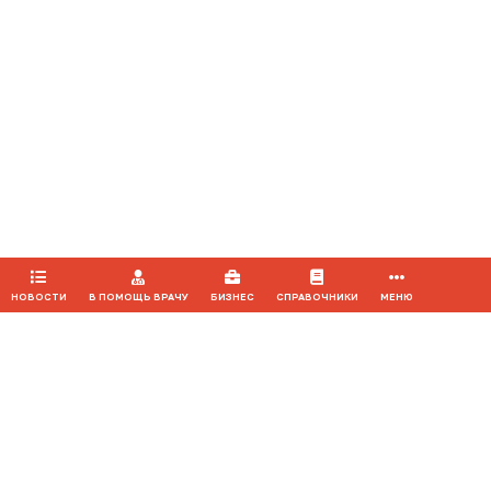
автора используемых материалов и ссылки на портал Medvestnik.ru
как на источник заимствования с обязательной гиперссылкой на
сайт
medvestnik.ru
Мероприятия
Продолжая использовать наш сайт, вы даете согласие на
обработку файлов cookie, которые обеспечивают
правильную работу сайта.
ПРИНЯТЬ
НОВОСТИ
В ПОМОЩЬ ВРАЧУ
БИЗНЕС
СПРАВОЧНИКИ
МЕНЮ