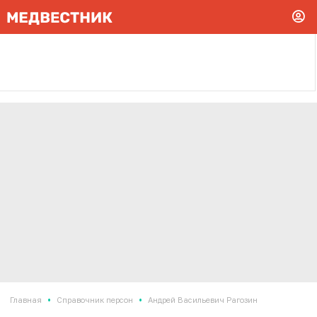
•
•
Главная
Справочник персон
Андрей Васильевич Рагозин