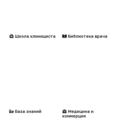
Интервью
Клинические
Лекарства
рекомендации
Praxis
MedNews
Факультет
Школа клинициста
Библиотека врача
Центильные таблицы
Персоны
«Политика конфиденциальности»
«Основные виды деятельности компании»
«Редакционная политика»
Стандарты
Компании
медицинской помощи
База знаний
Медицина и
коммерция
Воспроизведение материалов допускается только при соблюдении
ограничений, установленных Правообладателем
, при указании