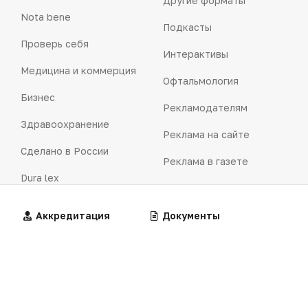
Другие форматы
Nota bene
Подкасты
Проверь себя
Интерактивы
Медицина и коммерция
Офтальмология
Бизнес
Рекламодателям
Здравоохранение
Реклама на сайте
Сделано в России
Реклама в газете
Dura lex
Презентация портала
Мысли вслух
Кейсы
Алгоритмы
Аккредитация
Калькуляторы
Документы
Технологии
Логотипы портала
Видео
Контакты
Репортаж
Написать в редакцию