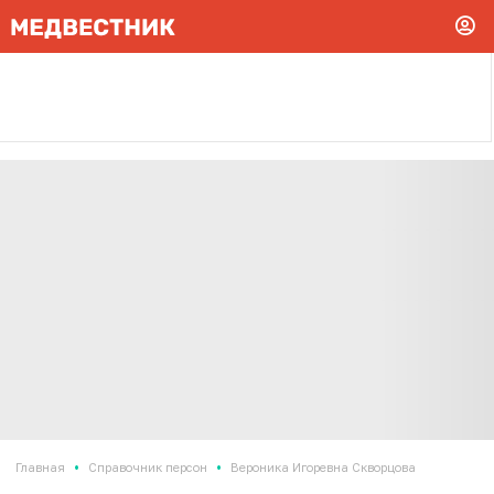
•
•
Главная
Справочник персон
Вероника Игоревна Скворцова