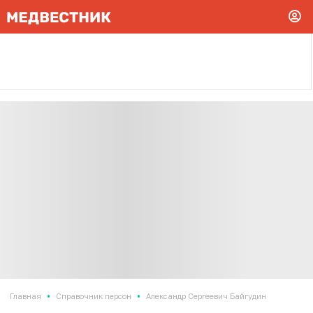
•
•
Главная
Справочник персон
Александр Сергеевич Байгудин