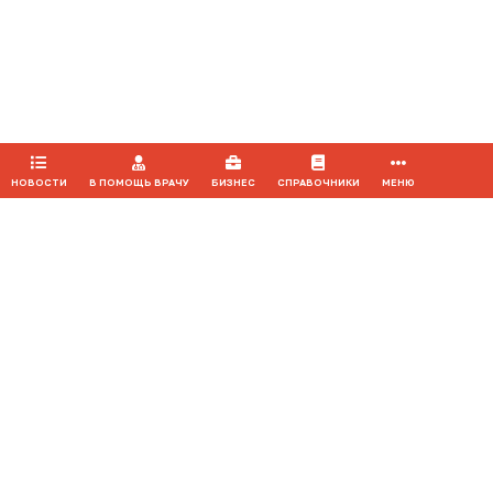
обработку файлов cookie, которые обеспечивают
Мероприятия
правильную работу сайта.
ПРИНЯТЬ
НОВОСТИ
В ПОМОЩЬ ВРАЧУ
БИЗНЕС
СПРАВОЧНИКИ
МЕНЮ