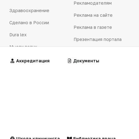
Рекламодателям
Здравоохранение
Реклама на сайте
Сделано в России
Реклама в газете
Dura lex
Презентация портала
Мысли вслух
Кейсы
Технологии
Алгоритмы
Аккредитация
Калькуляторы
Документы
Логотипы портала
Видео
Контакты
Репортаж
Написать в редакцию
Интервью
Клинические
Лекарства
Praxis
рекомендации
MedNews
Факультет
Школа клинициста
Библиотека врача