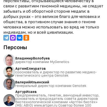
перспективы, открывающиеся человечеству в
связи с развитием геномной медицины, не следует
забывать и об оборотной стороне медали: в
добрых руках – это великое благо для человека и
общества, в противном случае знания о геноме
человека можно использовать во вред не только
индивидам, но и всей цивилизации.
Персоны
Владимир
Волобуев
директор компании MyGenetics
Артем
Елмуратов
сооснователь и директор по развитию медико-
генетического центра Genotek
Валерий
Ильинский
генеральный директор компании Genotek
Артур
Исаев
Предприниматель, генетик, венчурный инвестор,
основатель и председатель совета директоров
биотехнологической компании «Артген биотех»
(МБ: ABIO) www.artgen.ru Соавтор более 100