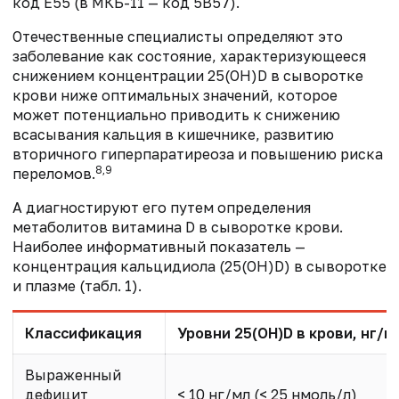
код Е55 (в МКБ-11 — код 5В57).
Отечественные специалисты определяют это
заболевание как состояние, характеризующееся
снижением концентрации 25(ОН)D в сыворотке
крови ниже оптимальных значений, которое
может потенциально приводить к снижению
всасывания кальция в кишечнике, развитию
вторичного гиперпаратиреоза и повышению риска
8,9
переломов.
А диагностируют его путем определения
метаболитов витамина D в сыворотке крови.
Наиболее информативный показатель —
концентрация кальцидиола (25(ОН)D) в сыворотке
и плазме (табл. 1).
Классификация
Уровни 25(OH)D в крови, нг/м
Выраженный
дефицит
< 10 нг/мл (< 25 нмоль/л)