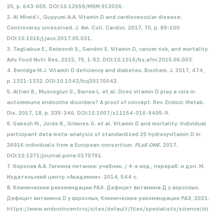
25, p. 643-655. DOI:10.12659/MSM.913026.
2. Al Mheid I., Quyyumi A.A. Vitamin D and cardiovascular disease:
Controversy unresolved. J. Am. Coll. Cardiol.
2017, 70, p. 89-100.
DOI:10.1016/j.jacc.2017.05.031.
3. Tagliabue E., Raimondi S., Gandini S. Vitamin D, cancer risk, and mortality.
Adv. Food Nutr. Res
.
2015, 75, 1-52. DOI:10.1016/bs.afnr.2015.06.003.
4. Berridge M.J. Vitamin D deficiency and diabetes. Biochem. J. 2017, 474,
p. 1321-1332. DOI:10.1042/bcj20170042.
5. Altieri B., Muscogiuri G., Barrea L. et al. Does vitamin D play a role in
autoimmune endocrine disorders? A proof of concept. Rev. Endocr. Metab.
Dis
.
2017, 18, p. 335-346. DOI:10.1007/s11154-016-9405-9.
6. Gaksch M., Jorde R., Grimnes G. et al. Vitamin D and mortality: Individual
participant data meta-analysis of standardized 25 hydroxyvitamin D in
26916 individuals from a European consortium.
PLoS ONE.
2017.
DOI:10.1371/journal.pone.0170791.
7. Королев А.А. Гигиена питания: учебник. / 4-е изд., перераб. и доп. М.
Издательский центр «Академия». 2014, 544 с.
8. Клинические рекомендации РАЭ. Дефицит витамина Д у взрослых.
Дефицит витамина D у взрослых, Клинические рекомендации РАЭ, 2021.
https://www.endocrincentr.ru/sites/default/files/specialists/science/cli