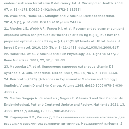
endemic risk area for vitamin D deficiency. Int. J. Circumpolar Health
.
2008,
67, p. 164-178. DOI:10.3402/ijch.v67i2-3.18258].
20. Wacker M., Holick M.F. Sunlight and Vitamin D. Dermatoendocrinol.
2014, 5 (1), p. 51-108. DOI:10.4161/derm.24494.
21. Rhodes L.E., Webb A.R., Fraser H.I. et al. Recommended summer sunlight
exposure levels can produce sufficient (> or = 20 ng ml(-1)) but not the
proposed optimal (> or = 32 ng ml(-1)) 25(OH)D levels at UK latitudes. J.
Invest Dermatol. 2010, 130 (5), p. 1411-1418. doi:10.1038/jid.2009.417).
22. Holick M.F. et al. Vitamin D and Skin Physiology: A D-Lightful Story. J.
Bone Miner Res. 2007, 22, S2, p. 28-33.
23. Matsuoka L.Y. et al. Sunscreens suppress cutaneous vitamin D3
synthesis. J. Clin. Endocrinol. Metab. 1987, vol. 64, No 6, p. 1165-1168.
24. Reichrath (2020). [Advances in Experimental Medicine and Biology].
Sunlight, Vitamin D and Skin Cancer. Volume 1268. doi:10.1007/978-3-030-
46227-7.
25. Martin-Gorgojo A.; Gilaberte Y.; Nagore E. Vitamin D and Skin Cancer: An
Epidemiological, Patient-Centered Update and Review. Nutrients 2021, 13,
4292. https:// doi.org/10.3390/nu13124292.
26. Коденцова В.М., Рисник Д.В. Витаминно-минеральные комплексы для
взрослых с высоким содержанием витаминов. Медицинский алфавит. 2