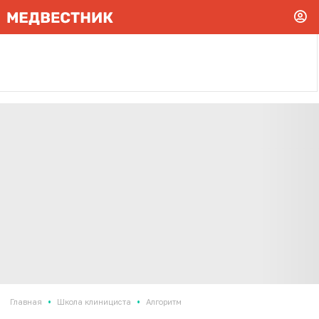
•
•
Главная
Школа клинициста
Алгоритм