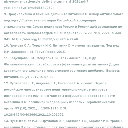
nic-recomendations/kr_deficit_vitamina_d_2021.pdf?
ysclid=lhs6ypfemu695340932).
9. Профилактика и лечение дефицита витамина D: выбор оптимального
подхода / Совместная позиция Российской ассоциации
эндокринологов, Союза педиатров России и Российской ассоциации по
остеопорозу. Вопросы современной педиатрии. V. 20, № 4, 2021, с. 338-
345. https://doi.org/10.15690/vsp.v20i4.2246.
10. Громова О.А., Торшин И.Ю. Витамин D — смена парадигмы. Под ред.
И.Н. Захаровой. М. Торус-Пресс, 2015.
11. Коденцова В.М., Мендель О.И., Хотимченко С.А., и др.
Физиологическая потребность и эффективные дозы витамина Д для
коррекции его дефицита: современное состояние проблемы. Вопросы
питания.
86 (2), 2017, с. 47-62.
12. Суплотова Л.А., Авдеева В.А., Пигарова Е.А. и соавт. Первое
российское многоцентровое неинтервенционное регистровое
исследование по изучению частоты дефицита и недостаточности
витамина D в Российской Федерации у взрослых. Терапевтический
архив. 93 (10), 2021, с. 1209-1216. DOI:
10.26442/00403660.2021.10.201071.
13. Нурлыгаянов Р.З., Сыртланов Э.Р., Минасов Т.Б., Борисов И.В. Уровень
витамина D у лиц старше 50 лет, постоянно проживающих в республике