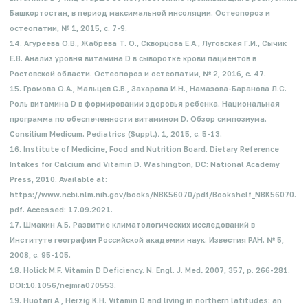
Башкортостан, в период максимальной инсоляции. Остеопороз и
остеопатии, № 1, 2015, с. 7-9.
14. Агуреева О.В., Жабрева Т. О., Скворцова Е.А., Луговская Г.И., Сычик
Е.В. Анализ уровня витамина D в сыворотке крови пациентов в
Ростовской области. Остеопороз и остеопатии, № 2, 2016, с. 47.
15. Громова О.А., Мальцев С.В., Захарова И.Н., Намазова-Баранова Л.С.
Роль витамина D в формировании здоровья ребенка. Национальная
программа по обеспеченности витамином D. Обзор симпозиума.
Consilium Medicum. Pediatrics (Suppl
.
)
.
1, 2015, с. 5-13.
16. Institute of Medicine, Food and Nutrition Board. Dietary Reference
Intakes for Calcium and Vitamin D. Washington, DC: National Academy
Press, 2010. Available at:
https://www.ncbi.nlm.nih.gov/books/NBK56070/pdf/Bookshelf_NBK56070.
pdf. Accessed: 17.09.2021.
17. Шмакин А.Б. Развитие климатологических исследований в
Институте географии Российской академии наук. Известия РАН. № 5,
2008, с. 95-105.
18. Holick M.F. Vitamin D Deficiency. N. Engl. J. Med
.
2007, 357, p. 266-281.
DOI:10.1056/nejmra070553.
19. Huotari A., Herzig K.H. Vitamin D and living in northern latitudes: an