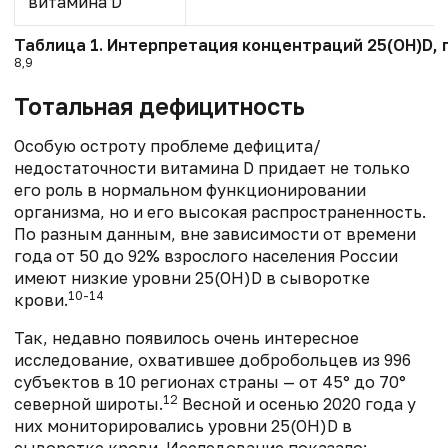
витамина D
Таблица 1. Интерпретация концентраций 25(OH)D,
8,9
Тотальная дефицитность
Особую остроту проблеме дефицита/
недостаточности витамина D придает не только
его роль в нормальном функционировании
организма, но и его высокая распространенность.
По разным данным, вне зависимости от времени
года от 50 до 92% взрослого населения России
имеют низкие уровни 25(OH)D в сыворотке
10-14
крови.
Так, недавно появилось очень интересное
исследование, охватившее добробольцев из 996
субъектов в 10 регионах страны — от 45° до 70°
12
северной широты.
Весной и осенью 2020 года у
них мониторировались уровни 25(ОН)D в
сыворотке крови. Исследование показало: