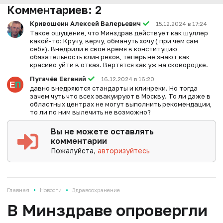
Комментариев:
2
Кривошеин Алексей Валерьевич
15.12.2024 в 17:24
Такое ощущение, что Минздрав действует как шуллер
какой-то: Кручу, верчу, обмануть хочу ( при чем сам
себя). Внедрили в свое время в конституцию
обязательность клин реков, теперь не знают как
красиво уйти в отказ. Вертятся как уж на сковородке.
Пугачёв Евгений
16.12.2024 в 16:20
давно внедряются стандарты и клинреки. Но тогда
зачем чуть что всех эвакуируют в Москву. То ли даже в
областных центрах не могут выполнить рекомендации,
то ли по ним вылечить не возможно?
Вы не можете оставлять
комментарии
Пожалуйста,
авторизуйтесь
•
•
Главная
Новости
Здравоохранение
В Минздраве опровергли