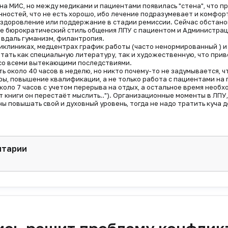
на МИС, но между медиками и пациентами появилась "стена", что п
остей, что не есть хорошо, ибо лечение подразумевает и комфор
здоровление или поддержание в стадии ремиссии. Сейчас обстано
те бюрократический стиль общения ЛПУ с пациентом и Администра
 вдаль гуманизм, филантропия.
ликлиниках, медцентрах график работы (часто ненормированный ) и
тать как специальную литературу, так и художественную, что прив
со всеми вытекающими последствиями.
 около 40 часов в неделю, но никто почему-то не задумывается, ч
ы, повышение квалификации, а не только работа с пациентами на 
оло 7 часов с учетом перерыва на отдых, а остальное время необх
ет книги он перестаёт мыслить.."). Организационные моменты в ЛПУ,
 повышать свой и духовный уровень, тогда не надо тратить куча д
нтарии