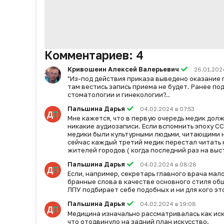
Комментариев:
4
Кривошеин Алексей Валерьевич
26.01.2024
"Из-под действия приказа выведено оказание 
там вестись запись приема не будет. Ранее п
стоматологии и гинекологии?..
Пальшина Дарья
04.02.2024 в 07:53
Мне кажется, что в первую очередь медик долж
никакие аудиозаписи. Если вспомнить эпоху СС
медики были культурными людьми, читающими н
сейчас каждый третий медик перестал читать к
жителей городов ( когда последний раз на выст
Пальшина Дарья
04.02.2024 в 08:28
Если, например, секретарь главного врача ма
бранные слова в качестве основного стиля об
ЛПУ подбирает себе подобных и ни для кого эт
Пальшина Дарья
04.02.2024 в 19:08
Медицина изначально рассматривалась как ис
что отодвинуло на задний план искусство.