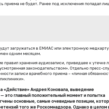
сь приема не будет. Ранее под исключения попадал ли
 будут загружаться в ЕМИАС или электронную медкарту,
ичен одним месяцем.
ие правил хранения аудиозаписи, приведшее к утечке 
дусмотренная законодательством». Отдельно пресс-сл
нности записи врачебного приема – «личная обязаннос
оликлиники».
за «Действие»
Андрея Коновала
, выведение
 — это главный положительный момент и попытка
гчены основные, самые очевидные позиции, кото
ретензий того же Роскомнадзора. Однако в целом 