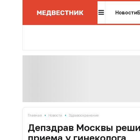
Новости
•
•
Главная
Новости
Здравоохранение
Депздрав Москвы решил
приема у гинеколога