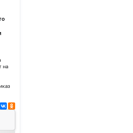
то
м
а
т на
иказ