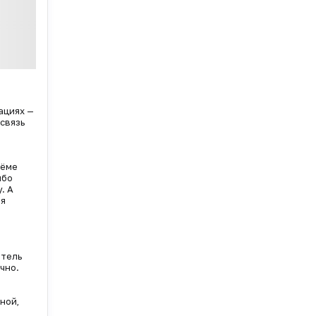
ациях —
связь
иёме
ибо
. А
ля
итель
чно.
ной,