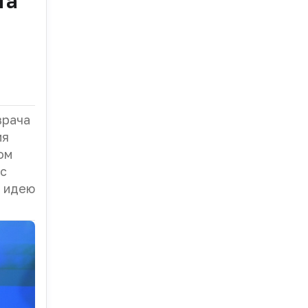
та
врача
ия
ом
 с
 идею