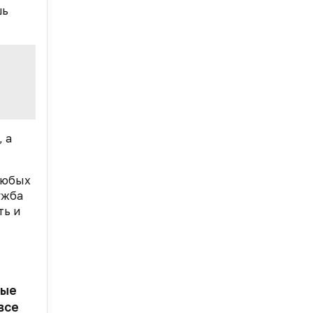
шь
 а
любых
ужба
ть и
рые
все