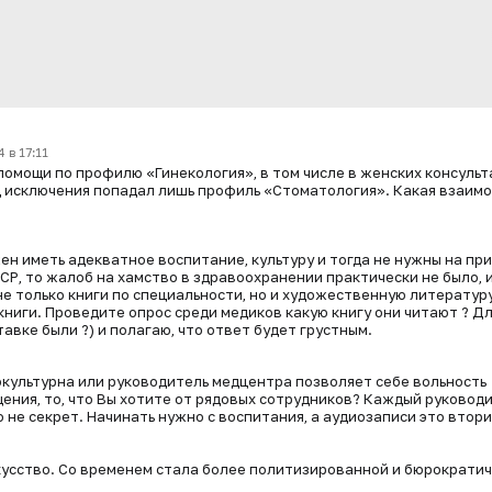
 в 17:11
помощи по профилю «Гинекология», в том числе в женских консульт
од исключения попадал лишь профиль «Стоматология». Какая взаимо
ен иметь адекватное воспитание, культуру и тогда не нужны на пр
СР, то жалоб на хамство в здравоохранении практически не было, 
е только книги по специальности, но и художественную литературу
ниги. Проведите опрос среди медиков какую книгу они читают ? Д
авке были ?) и полагаю, что ответ будет грустным.
локультурна или руководитель медцентра позволяет себе вольность
щения, то, что Вы хотите от рядовых сотрудников? Каждый руковод
о не секрет. Начинать нужно с воспитания, а аудиозаписи это втори
кусство. Со временем стала более политизированной и бюрократич