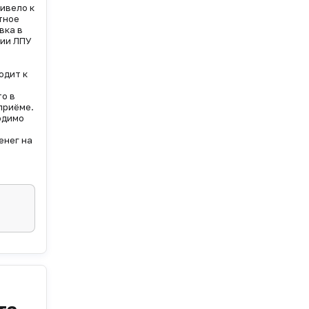
ривело к
тное
вка в
ции ЛПУ
одит к
то в
приёме.
одимо
енег на