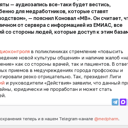
яты — аудиозапись все-таки будет вестись,
бенно для медработников, которые ставят
одством», — пояснил Коновал «МВ». Он считает, ч
личном от сервера с информацией из ЕМИАС, все
й со стороны людей, которые доступ к этим база
диоконтроля
в поликлиниках стремление «повысить
ведение новой культуры общения» и наличие жалоб «н
ние» как со стороны врачей, так и пациентов. В отве
ных приемов в медучреждениях города
профсоюзы и
гировали резко отрицательно. Так, президент Лиги
ий
и руководители «Действия» заявили, что данный пр
айны, юридически не проработан и может стать
ей.
охранения теперь и в нашем Telegram-канале
@medpharm
.