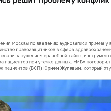
ись решит проблему конфлик
ения Москвы по введению аудиозаписи приема у 
шинство правозащитников в сфере здравоохранен
назвали нарушением врачебной тайны, инструмент
жа пациентов при утечке данных. «МВ» поговорил
за пациентов (ВСП)
Юрием Жулевым,
который эту