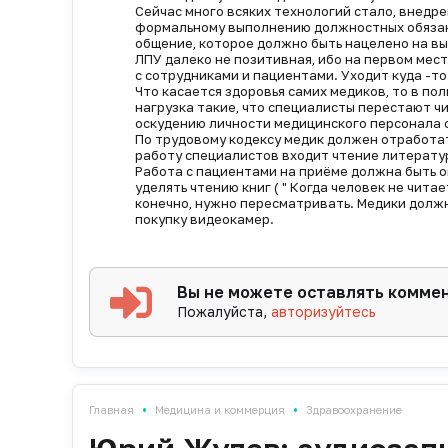
Сейчас много всяких технологий стало, внедре
формальному выполнению должностных обязанн
общение, которое должно быть нацелено на вы
ЛПУ далеко не позитивная, ибо на первом мес
с сотрудниками и пациентами. Уходит куда -то
Что касается здоровья самих медиков, то в по
нагрузка такие, что специалисты перестают чи
оскудению личности медицинского персонала 
По трудовому кодексу медик должен отработать
работу специалистов входит чтение литератур
Работа с пациентами на приёме должна быть ок
уделять чтению книг ( " Когда человек не чита
конечно, нужно пересматривать. Медики должны
покупку видеокамер.
Вы не можете оставлять комме
Пожалуйста,
авторизуйтесь
•
•
Главная
Медицина и коммерция
Здравоохранение