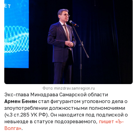
Фото: minzdrav.samregion.ru
Экс-глава Минздрава Самарской области
Армен Бенян
стал фигурантом уголовного дела о
злоупотреблении должностными полномочиями
(ч.3 ст.285 УК РФ). Он находится под подпиской о
невыезде в статусе подозреваемого,
пишет «Ъ-
Волга»
.