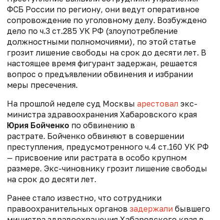
ФСБ России по региону, они ведут оперативное
сопровождение по уголовному делу.
В
озбуждено
дело по ч.3 ст.285 УК РФ (злоупотребление
должностными полномочиями), по этой статье
грозит лишение свободы на срок до десяти лет.
В
настоящее время фигурант
задержан
, решается
вопрос о предъявлении обвинения и избрании
меры пресечения.
На прошлой неделе с
уд Москвы
арестовал
экс-
министра здравоохранения Хабаровского края
Юрия Бойченко
по обвинению в
растрате.
Бойченко обвиняют в совершении
преступления, предусмотренного ч.4 ст.160 УК РФ
— п
рисвоение или растрата в особо крупном
размере. Экс-чиновнику грозит лишение свободы
на срок до десяти лет.
Ранее стало известно, что с
отрудники
правоохранительных органов
задержали
бывшего
министра здравоохранения Хабаровского края в