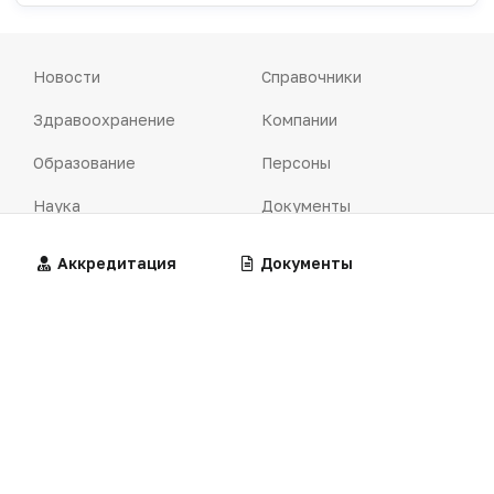
Новости
Справочники
Здравоохранение
Компании
Образование
Персоны
Наука
Документы
Технологии
Калькуляторы
Алгоритмы
Аккредитация
Калькуляторы
Документы
Практика
Алгоритмы
Фарминдустрия
Клинические
рекомендации
Школа клинициста
Центильные таблицы
Алгоритм
Стандарты мед. помощи
Клинический случай
Симптомы и синдромы