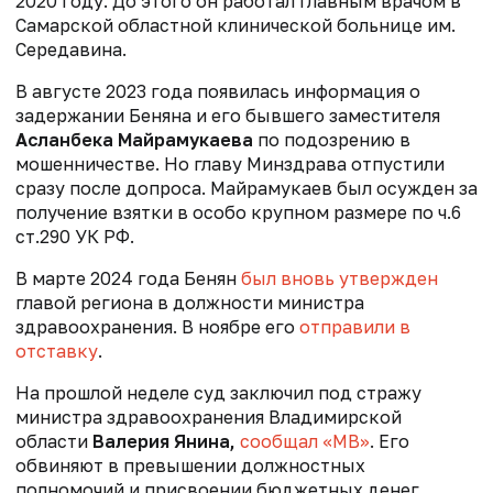
2020 году. До этого он работал главным врачом в
Самарской областной клинической больнице им.
Середавина.
В августе 2023 года появилась информация о
задержании Беняна и его бывшего заместителя
Асланбека Майрамукаева
по подозрению в
мошенничестве. Но главу Минздрава отпустили
сразу после допроса. Майрамукаев был осужден за
получение взятки в особо крупном размере по ч.6
ст.290 УК РФ.
В марте 2024 года Бенян
был вновь утвержден
главой региона в должности министра
здравоохранения. В ноябре его
отправили в
отставку
.
На прошлой неделе суд заключил под стражу
министра здравоохранения Владимирской
области
Валерия Янина,
сообщал «МВ»
. Его
обвиняют в превышении должностных
полномочий и присвоении бюджетных денег.