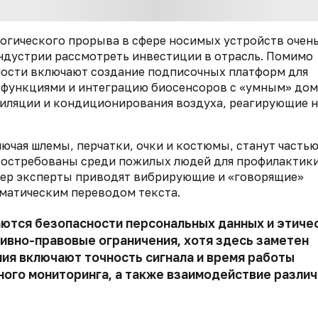
логического прорыва в сфере носимых устройств очен
дустрии рассмотреть инвестиции в отрасль. Помимо
ности включают создание подписочных платформ для
и функциями и интеграцию биосенсоров с «умным» до
тиляции и кондиционирования воздуха, реагирующие 
ючая шлемы, перчатки, очки и костюмы, станут часть
востребованы среди пожилых людей для профилактик
имер эксперты приводят вибрирующие и «говорящие»
оматическим переводом текста.
аются безопасности персональных данных и этиче
ивно-правовые ограничения, хотя здесь заметен
ия включают точность сигнала и время работы
ного мониторинга, а также взаимодействие разли