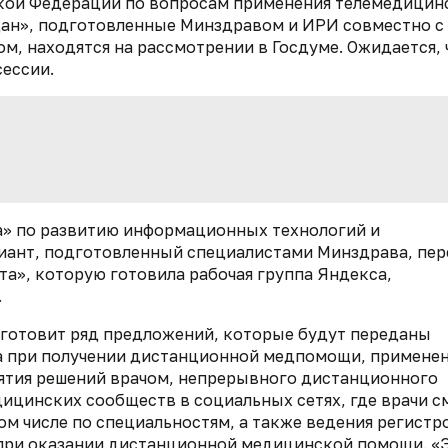
кой Федерации по вопросам применения телемедицин
дан», подготовленные Минздравом и ИРИ совместно с
, находятся на рассмотрении в Госдуме. Ожидается, 
 сессии.
а» по развитию информационных технологий и
риант, подготовленный специалистами Минздрава, пер
та», которую готовила рабочая группа Яндекса,
.
И готовит ряд предложений, которые будут переданы
а при получении дистанционной медпомощи, примене
ятия решений врачом, непрерывного дистанционного
ицинских сообществ в социальных сетях, где врачи с
ом числе по специальностям, а также ведения регистр
 при оказании дистанционной медицинской помощи. «