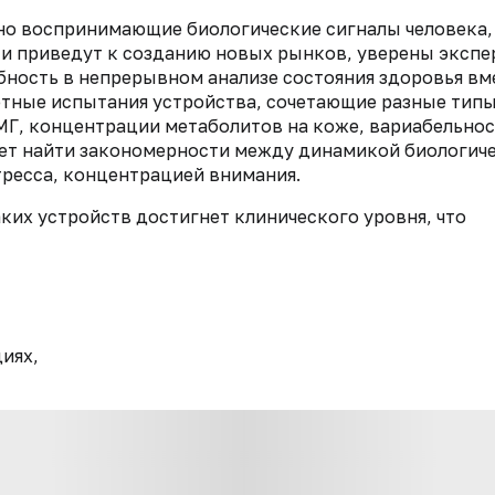
но воспринимающие биологические сигналы человека,
 и приведут к созданию новых рынков, уверены экспе
бность в непрерывном анализе состояния здоровья вм
отные испытания устройства, сочетающие разные тип
ЭМГ, концентрации метаболитов на коже, вариабельно
жет найти закономерности между динамикой биологич
тресса, концентрацией внимания.
аких устройств достигнет клинического уровня, что
иях,