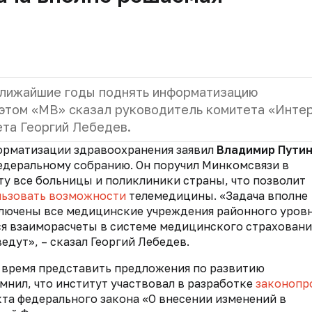
ближайшие годы поднять информатизацию
 этом «МВ» сказал руководитель комитета «Интер
та Георгий Лебедев.
орматизации здравоохранения заявил
Владимир Пути
едеральному собранию. Он поручил Минкомсвязи в
у все больницы и поликлиники страны, что позволит
льзовать возможности
телемедицины. «Задача вполне
ключены все медицинские учреждения районного уровн
 взаиморасчеты в системе медицинского страхования
едут», – сказал Георгий Лебедев.
е время представить предложения по развитию
нил, что институт участвовал в разработке
законопр
екта федерального закона «О внесении изменений в