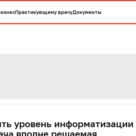
Бизнес
Практикующему врачу
Документы
ять уровень информатизации
ача вполне решаемая