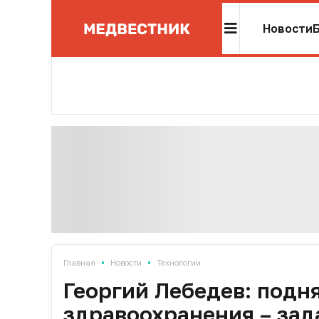
Новости
•
•
Главная
Новости
Технологии
Георгий Лебедев: подн
здравоохранения – зад