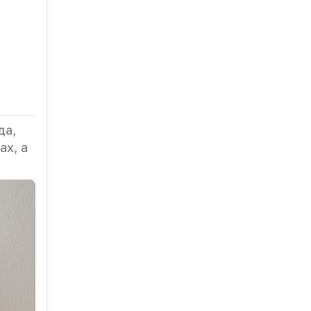
да,
ах, а