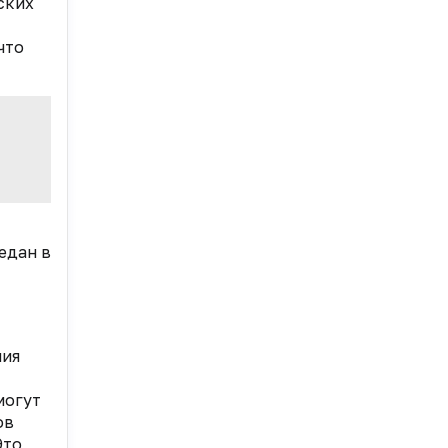
ских
что
едан в
ния
могут
ов
Это