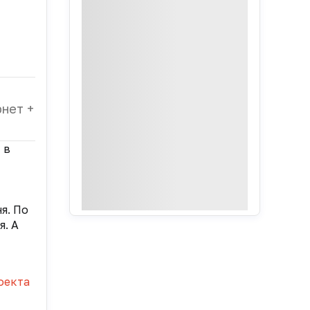
нет +
н
в
я. По
. А
оекта