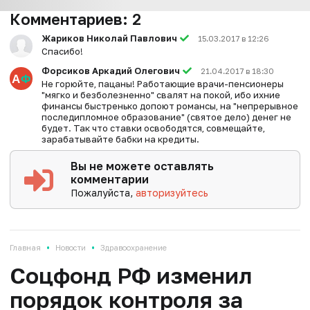
Комментариев:
2
Жариков Николай Павлович
15.03.2017 в 12:26
Спасибо!
Форсиков Аркадий Олегович
21.04.2017 в 18:30
Не горюйте, пацаны! Работающие врачи-пенсионеры
"мягко и безболезненно" свалят на покой, ибо ихние
финансы быстренько допоют романсы, на "непрерывное
последипломное образование" (святое дело) денег не
будет. Так что ставки освободятся, совмещайте,
зарабатывайте бабки на кредиты.
Вы не можете оставлять
комментарии
Пожалуйста,
авторизуйтесь
•
•
Главная
Новости
Здравоохранение
Соцфонд РФ изменил
порядок контроля за