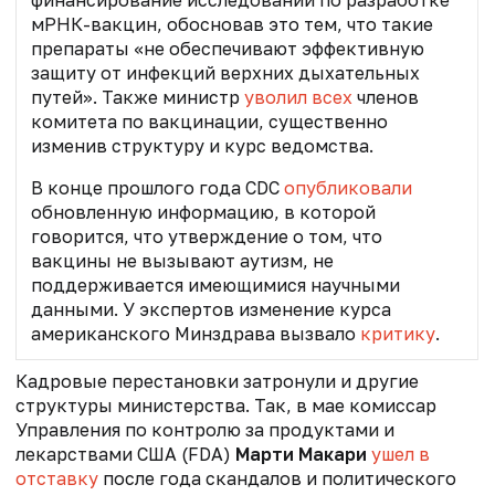
финансирование исследований по разработке
мРНК-вакцин, обосновав это тем, что такие
препараты «не обеспечивают эффективную
защиту от инфекций верхних дыхательных
путей». Также министр
уволил всех
членов
комитета по вакцинации, существенно
изменив структуру и курс ведомства.
В конце прошлого года CDC
опубликовали
обновленную информацию, в которой
говорится, что утверждение о том, что
вакцины не вызывают аутизм, не
поддерживается имеющимися научными
данными. У экспертов изменение курса
американского Минздрава вызвало
критику
.
Кадровые перестановки затронули и другие
структуры министерства. Так, в мае к
омиссар
Управления по контролю за продуктами и
лекарствами США (FDA)
Марти Макари
ушел в
отставку
после года скандалов и политического