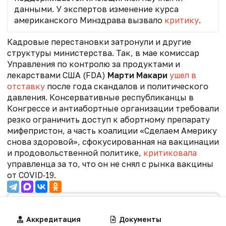
данными. У экспертов изменение курса
американского Минздрава вызвало
критику
.
Кадровые перестановки затронули и другие
структуры министерства. Так, в мае к
омиссар
Управления по контролю за продуктами и
лекарствами США (FDA)
Марти Макари
ушел в
отставку
после года скандалов и политического
давления. Консервативные республиканцы в
Конгрессе и антиабортные организации требовали
резко ограничить доступ к абортному препарату
мифепристон, а часть коалиции «Сделаем Америку
снова здоровой», сфокусированная на вакцинации
и продовольственной политике,
критиковала
управленца за то, что он не снял с рынка вакцины
от COVID‑19.
Присоединяйтесь!
Самые важные новости сферы
Алгоритмы
Аккредитация
Калькуляторы
Документы
здравоохранения теперь и в нашем