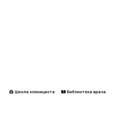
Клинические
Лекарства
рекомендации
Школа клинициста
Библиотека врача
Новости
Справочники
Здравоохранение
Компании
Образование
Персоны