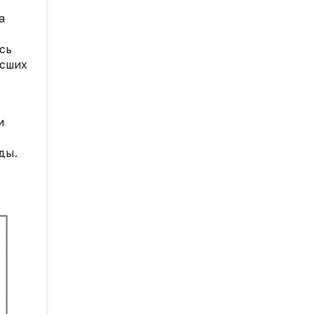
а
сь
есших
и
ды.