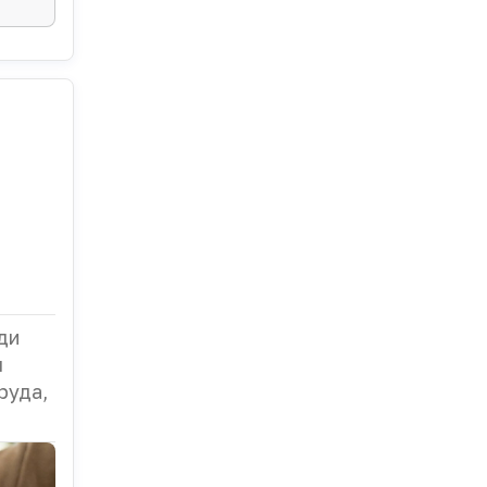
ди
я
руда,