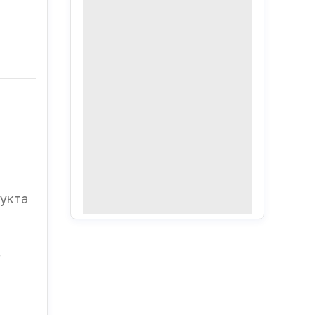
укта
о