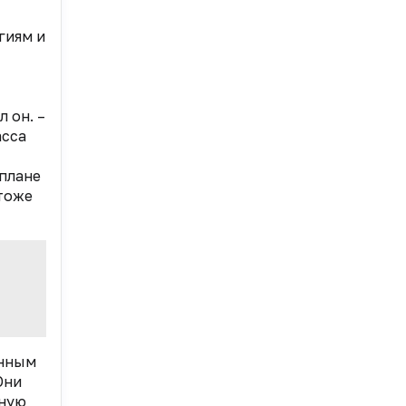
гиям и
 он. –
асса
 плане
 тоже
енным
Они
чную