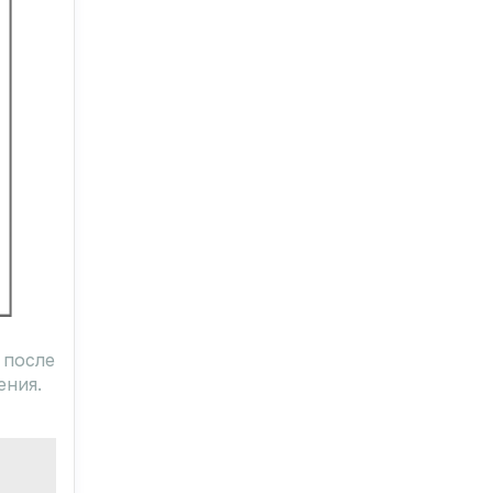
 после
ения.