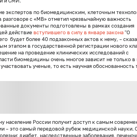
й и СМИ.
е экспертов по биомедицинским, клеточным техноло
в разговоре с «МВ» отметил чрезвычайную важность
кованные документы подготовлены в рамках создания
щей действие
вступившего в силу в январе закона
"О
о будет более 40 подзаконных актов к нему, – сказал
мым этапом в государственной регистрации нового кл
ешение на проведение клинических исследований с
бласти биомедицины очень многое зависит не только в
т участвовать ученые, то есть научная обоснованность
ону население России получит доступ к самым соврем
ии – это самый передовой рубеж медицинской науки. 
олезни: диабет, наследственные заболевания, печено