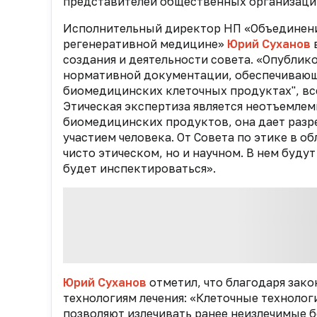
представителей общественных организаци
Исполнительный директор НП «Объединени
регенеративной медицине»
Юрий Суханов
создания и деятельности совета. «Опубли
нормативной документации, обеспечиваю
биомедицинских клеточных продуктах", всег
Этическая экспертиза является неотъемле
биомедицинских продуктов, она дает разр
участием человека. От Совета по этике в о
чисто этическом, но и научном. В нем буду
будет инспектироваться».
Юрий Суханов
отметил, что благодаря зак
технологиям лечения: «Клеточные технолог
позволяют излечивать ранее неизлечимые б