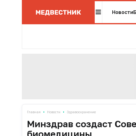
Новости
•
•
Главная
Новости
Здравоохранение
Минздрав создаст Сове
биомедицины