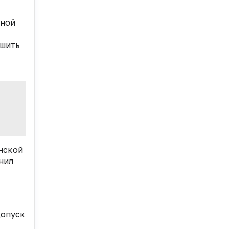
ьной
ешить
нской
нил
допуск