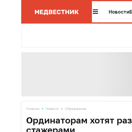
Новости
•
•
Главная
Новости
Образование
Ординаторам хотят раз
стажерами