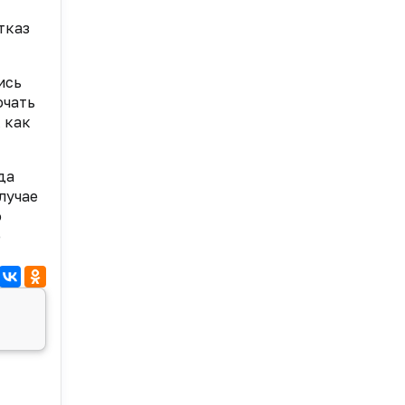
тказ
ись
ючать
 как
да
лучае
о
о