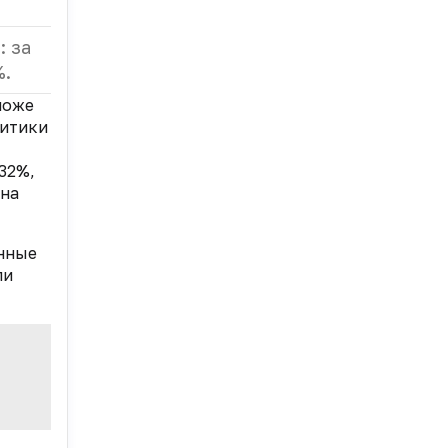
: за
%.
ложе
литики
 32%,
она
нные
ли