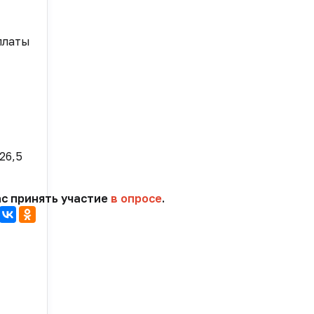
платы
26,5
ас принять участие
в опросе
.