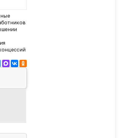
нные
работников
вышении
ия
 концессий