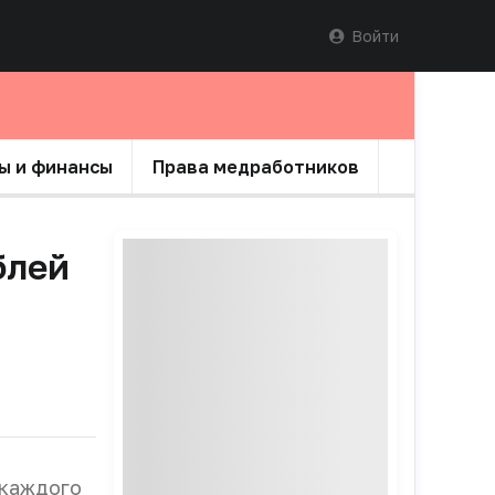
Войти
ы и финансы
Права медработников
блей
 каждого