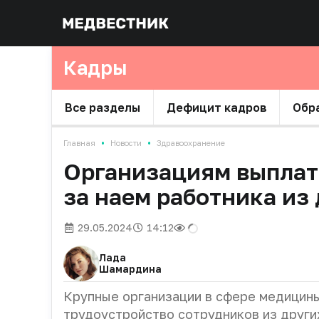
Кадры
Все разделы
Дефицит кадров
Обр
•
•
Главная
Новости
Здравоохранение
Организациям выплатя
за наем работника из
29.05.2024
14:12
Лада
Шамардина
Крупные организации в сфере медицины
трудоустройство сотрудников из других