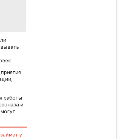
сли
овывать
овек.
дприятия
ации,
ля работы
рсонала и
 могут
займет у