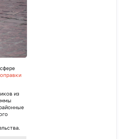
 сфере
оправки
иков из
раммы
 районные
ого
льства.