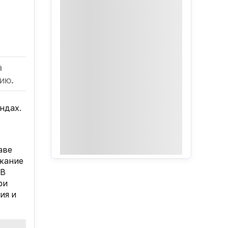
а
ию.
ндах.
аве
жание
В
ри
ия и