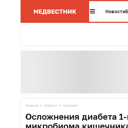
Новости
•
•
Главная
Новости
Практика
Осложнения диабета 1-
микробиома кишечник