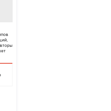
ипов
ций,
Авторы
жет
ю