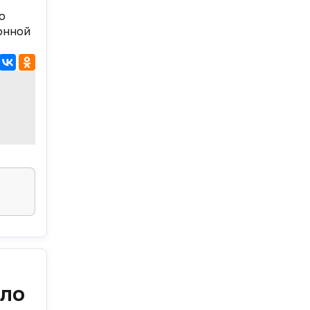
о
онной
ило