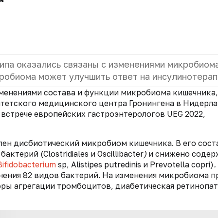
ипа оказались связаны с изменениями микробиом
робиома может улучшить ответ на инсулинотерап
зменениями состава и функции микробиома кишечника,
итетского медицинского центра Гронингена в Нидерла
 встрече европейских гастроэнтерологов UEG 2022,
лен дисбиотический микробиом кишечника. В его сост
терий (Clostridiales и Oscillibacter
)
и снижено содер
Bifidobacterium
sp, Alistipes putredinis и Prevotella copri)
.
ения 82 видов бактерий. На изменения микробиома п
торы агрегации тромбоцитов, диабетическая ретинопат