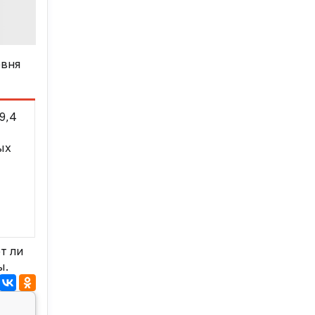
овня
9,4
ых
т ли
ы.