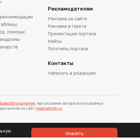
ы
Рекламодателям
 рекомендации
Реклама на сайте
таблицы
Реклама в газете
ед. помощи
Презентация портала
синдромы
Кейсы
лекарств
Логотипы портала
Контакты
Написать в редакцию
 Правообладателем
, при указании автора используемых
перссылкой на сайт
medvestnik.ru
льную
ПРИНЯТЬ