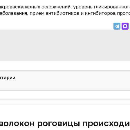
макроваскулярных осложнений, уровень гликированног
заболевания, прием антибиотиков и ингибиторов прот
нтарии
волокон роговицы происход