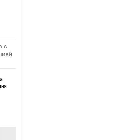
о с
цией
а
ния