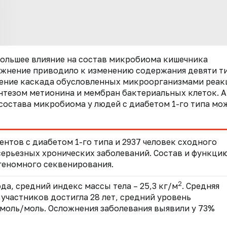
большее влияние на состав микробиома кишечника
ожнение приводило к изменению содержания девяти т
шение каскада обусловленных микроорганизмами реак
нтезом метионина и мембран бактериальных клеток. 
состава микробиома у людей с диабетом 1-го типа мо
ентов с диабетом 1-го типа и 2937 человек сходного
 серьезных хронических заболеваний. Состав и функци
еномного секвенирования.
2
да, средний индекс массы тела – 25,3 кг/м
. Средняя
участников достигла 28 лет, средний уровень
ммоль/моль. Осложнения заболевания выявили у 73%