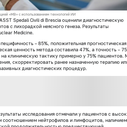
кцией «МВ» с использованием технологий ИИ
ST Spedali Civili di Brescia оценили диагностическую
ов с лихорадкой неясного генеза. Результаты
uclear Medicine.
специфичность – 85%, положительная прогностическая
еская ценность метода составила 47%, а точность – 7
на клиническую тактику примерно у 75% пациентов. 
чения, скорректировать ранее назначенную терапию ил
вазивных диагностических процедур.
зультаты исследования отмечали у пациентов с высо
м соотношением нейтрофилов и лимфоцитов, наличием
откой продолжительностью предшествующей