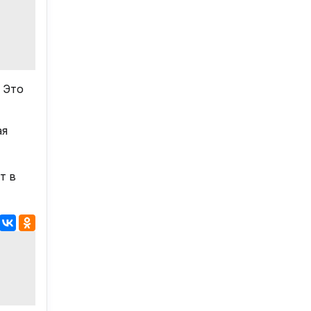
 Это
ая
т в