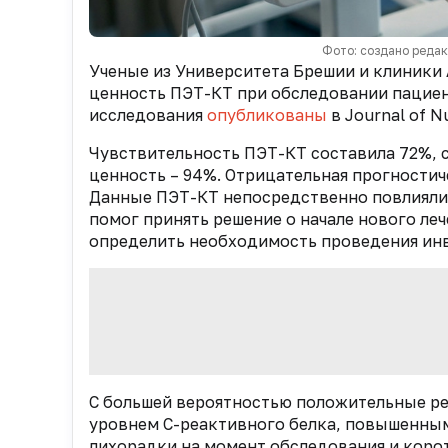
Фото: создано реда
Ученые из Университета Брешии и клиники AS
ценность ПЭТ-КТ при обследовании пациент
исследования
опубликованы
в Journal of N
Чувствительность ПЭТ-КТ составила 72%, 
ценность – 94%. Отрицательная прогностич
Данные ПЭТ-КТ непосредственно повлияли 
помог принять решение о начале нового ле
определить необходимость проведения ин
С большей вероятностью положительные ре
уровнем С-реактивного белка, повышенны
лихорадки на момент обследования и кор