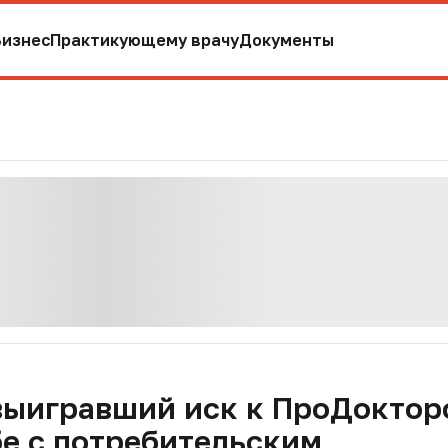
Бизнес
Практикующему врачу
Документы
выигравший иск к ПроДоктор
бе с потребительским