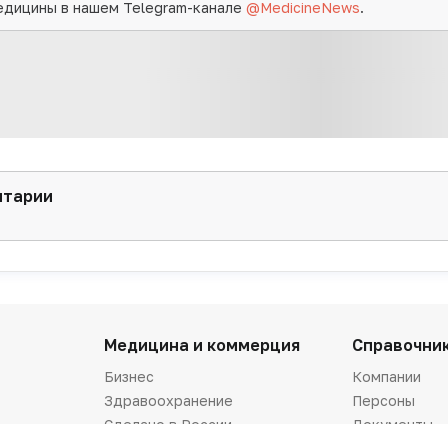
едицины в нашем Telegram-канале
@MedicineNews
.
нтарии
Медицина и коммерция
Справочни
Бизнес
Компании
Здравоохранение
Персоны
Сделано в России
Документы