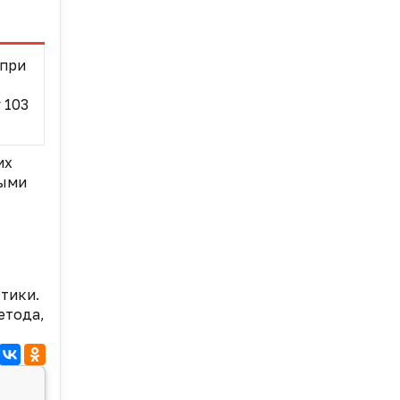
 при
 103
их
ными
стики.
етода,