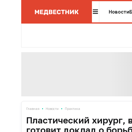
Новости
•
•
Главная
Новости
Практика
Пластический хирург, 
готовит доклад о борь