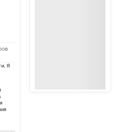
ров
и. Я
й
в
я
ния