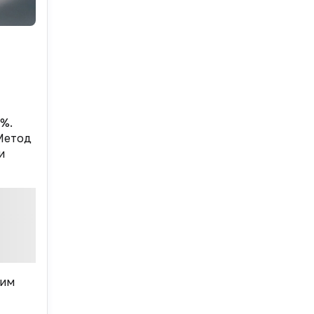
5%.
Метод
и
ким