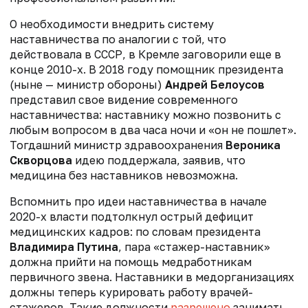
О необходимости внедрить систему
наставничества по аналогии с той, что
действовала в СССР, в Кремле заговорили еще в
конце 2010-х. В 2018 году помощник президента
(ныне — министр обороны)
Андрей Белоусов
представил свое видение современного
наставничества: наставнику можно позвонить с
любым вопросом в два часа ночи и «он не пошлет».
Тогдашний министр здравоохранения
Вероника
Скворцова
идею поддержала, заявив, что
медицина без наставников невозможна.
Вспомнить про идеи наставничества в начале
2020-х власти подтолкнул острый дефицит
медицинских кадров: по словам президента
Владимира Путина
, пара «стажер-наставник»
должна прийти на помощь медработникам
первичного звена. Наставники в медорганизациях
должны теперь курировать работу врачей-
стажеров. Такие должности
разрешено
занимать