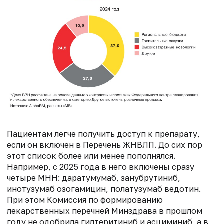
Пациентам легче получить доступ к препарату,
если он включен в Перечень ЖНВЛП. До сих пор
этот список более или менее пополнялся.
Например, с 2025 года в него включены сразу
четыре МНН: даратумумаб, занубрутиниб,
инотузумаб озогамицин, полатузумаб ведотин.
При этом Комиссия по формированию
лекарственных перечней Минздрава в прошлом
году не одобрила гилтеритиниб и асциминиб, а в