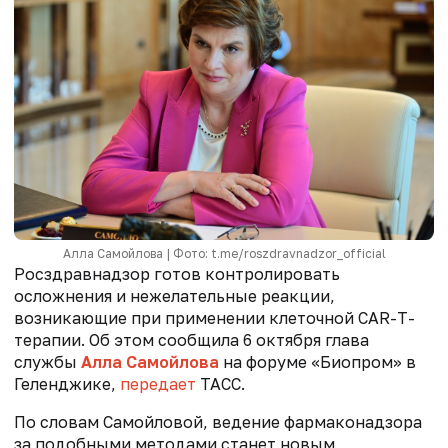
Алла Самойлова | Фото: t.me/roszdravnadzor_official
Росздравнадзор
готов контролировать
осложнения и нежелательные реакции,
возникающие при применении клеточной CAR-T-
терапии. Об этом сообщила 6 октября глава
службы
Алла Самойлова
на форуме «Биопром» в
Геленджике,
передает
ТАСС.
По словам Самойловой, ведение фармаконадзора
за подобными методами станет новым