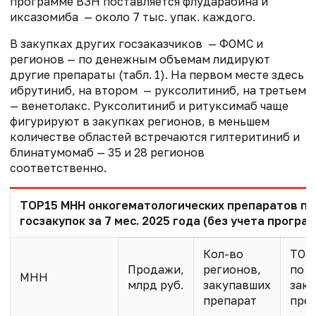
программе ВЗН поставляется флударабина и
иксазомиба — около 7 тыс. упак. каждого.
В закупках других госзаказчиков — ФОМС и
регионов — по денежным объемам лидируют
другие препараты (табл. 1). На первом месте здесь
ибрутиниб, на втором — руксолитиниб, на третьем
— венетолакс. Руксолитиниб и ритуксимаб чаще
фигурируют в закупках регионов, в меньшем
количестве областей встречаются гилтеритиниб и
блинатумомаб — 35 и 28 регионов
соответственно.
TOP15 МНН онкогематологических препаратов по
госзакупок за 7 мес. 2025 года (без учета програ
Кол-во
TOP
Продажи,
регионов,
по о
МНН
млрд руб.
закупавших
зак
препарат
пре