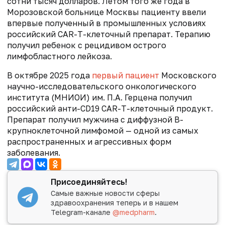
сотни тысяч долларов. Летом того же года в
Морозовской больнице Москвы пациенту ввели
впервые полученный в промышленных условиях
российский CAR-T-клеточный препарат. Терапию
получил ребенок с рецидивом острого
лимфобластного лейкоза.
В октябре 2025 года
п
ервый пациент
Московского
научно-исследовательского онкологического
института (МНИОИ) им. П.А. Герцена получил
российский анти-CD19 CAR-T-клеточный продукт.
Препарат получил мужчина с диффузной B-
крупноклеточной лимфомой — одной из самых
распространенных и агрессивных форм
заболевания.
Присоединяйтесь!
Самые важные новости сферы
здравоохранения теперь и в нашем
Telegram-канале
@medpharm
.