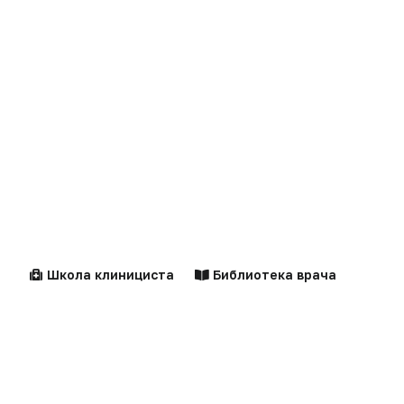
Клинические
Лекарства
рекомендации
Новости
Справочники
Здравоохранение
Компании
Образование
Персоны
Школа клинициста
Библиотека врача
Наука
Документы
Технологии
Калькуляторы
Практика
Алгоритмы
Фарминдустрия
Клинические