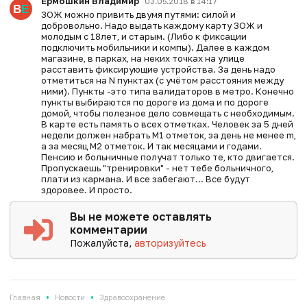
Ермошкин Владимир
03.05.2018 в 14:17
ЗОЖ можно привить двумя путями: силой и
добровольно. Надо выдать каждому карту ЗОЖ и
молодым с 18лет, и старым. (Либо к фиксации
подключить мобильники и компы). Далее в каждом
магазине, в парках, на неких точках на улице
расставить фиксирующие устройства. За день надо
отметиться на N пунктах (с учётом расстояния между
ними). Пункты -это типа валидаторов в метро. Конечно
пункты выбираются по дороге из дома и по дороге
домой, чтобы полезное дело совмещать с необходимым.
В карте есть память о всех отметках. Человек за 5 дней
недели должен набрать M1 отметок, за день не менее m,
а за месяц M2 отметок. И так месяцами и годами.
Пенсию и больничные получат только те, кто двигается.
Пропускаешь "тренировки" - нет тебе больничного,
плати из кармана. И все забегают... Все будут
здоровее. И просто.
Вы не можете оставлять
комментарии
Пожалуйста,
авторизуйтесь
•
•
Главная
Новости
Здравоохранение