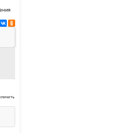
ения
еличить