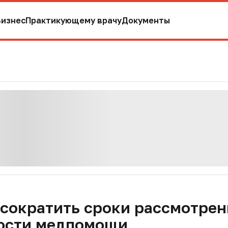
Бизнес
Практикующему врачу
Документы
 сократить сроки рассмотрен
ости медпомощи