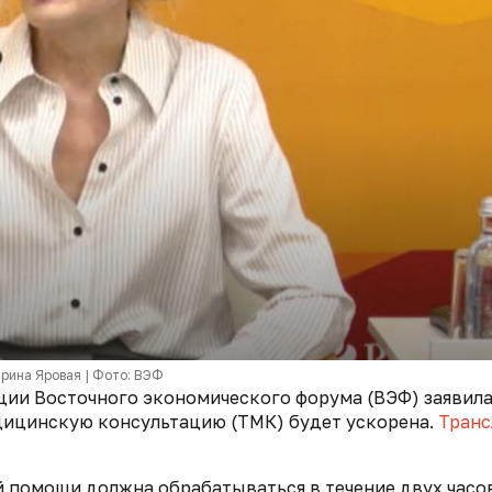
рина Яровая | Фото: ВЭФ
ции
Восточного эконом
ического фору
ма (ВЭФ) заявила
ицинскую консульта
цию (ТМК) будет ускорена
.
Транс
 помощи должна обрабатываться в течение двух часо