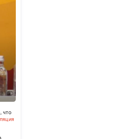
, что
ляция
в,