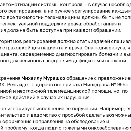
 автоматизации системы контроля — в случае несоблю
ого реагирования, а не ручное урегулирование кажды
что все технологии телемедицины должны быть не тол
теллектуальной поддержки врача: обработанная и
ия должна быть доступна при каждом обращении.
горитмов реагирования должно стать задачей специа
страховкой для пациента и врача. Она подчеркнула, ч
ациента, своевременно диагностировать болезни и вы
нно для регионов с кадровым дефицитом и сложной
хранения
Михаилу Мурашко
обращение с предложение
К. Речь идет о доработке приказа Минздрава № 965н,
енной и неотложной телемедицинской помощи, но, по
тмов действий в случае их нарушения.
рав игнорирует исполнение ее поручений. Например, в
вительство и ведомство с просьбой сделать возможн
 оформление направления на обследование и
ой проблему, когда люди с тяжелыми онкозаболевания