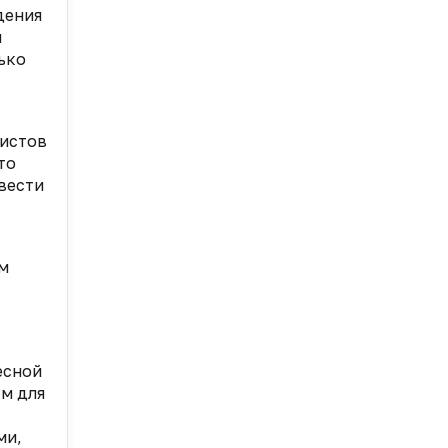
дения
м
ько
листов
то
вести
м
есной
ым для
ми,