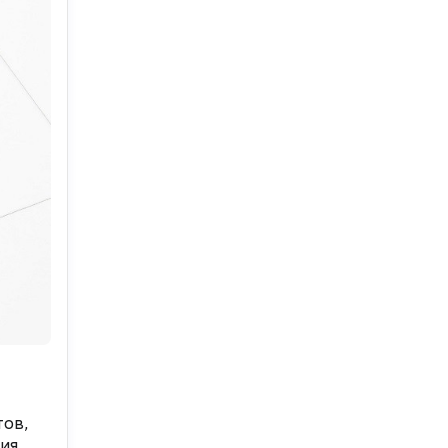
тов,
ния