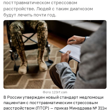
посттравматическом стрессовом
расстройстве. Людей с таким диагнозом
будут лечить почти год.
Фото: 123rf.com
В России утвержден новый стандарт медпомощи
пациентам с посттравматическим стрессовым
расстройством (ПТСР) — приказ Минздрава № 311н