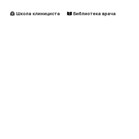
Школа клинициста
Библиотека врача
Центильные таблицы
Персоны
Новости
Справочники
Здравоохранение
Компании
Образование
Персоны