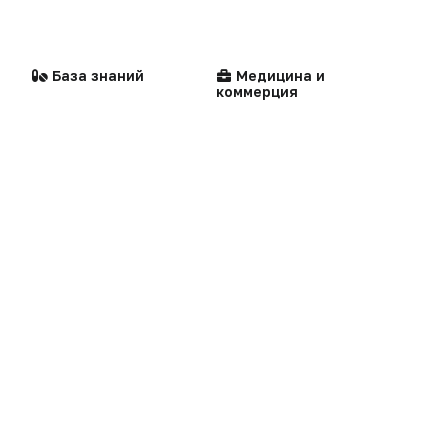
Медицина и коммерция
Офтальмология
Бизнес
Рекламодателям
База знаний
Медицина и
Здравоохранение
коммерция
Реклама на сайте
Сделано в России
Реклама в газете
Dura lex
Презентация портала
Мысли вслух
Кейсы
Технологии
Логотипы портала
Видео
Контакты
Репортаж
Написать в редакцию
Интервью
Praxis
MedNews