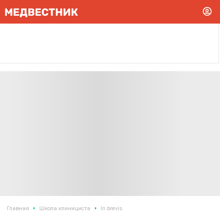
•
•
Главная
Школа клинициста
In brevis