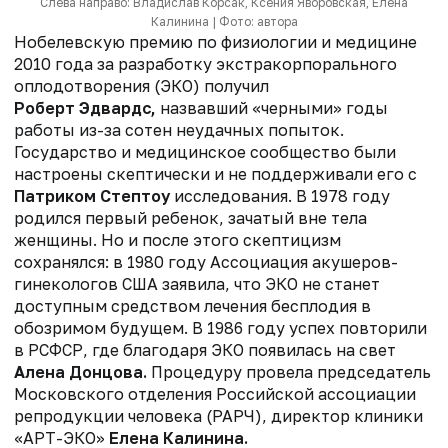
Слева направо: Владислав Корсак, Ксения Яворовская, Елена
Калинина | Фото: автора
Нобелевскую премию
по физиологии и медицине
2010 года
за разработку экстракорпорального
оплодотворения (ЭКО) получил
Роберт Эдвардс,
назвавший «черными» годы
работы из-за сотен неудачных попыток.
Государство и медицинское сообщество были
настроены скептически и не поддерживали его с
Патриком Стептоу
исследования. В 1978 году
родился первый ребенок, зачатый вне тела
женщины. Но и после этого скептицизм
сохранялся: в
1980 году Ассоциация акушеров-
гинекологов США заявила, что ЭКО не станет
доступным средством лечения бесплодия в
обозримом будущем. В
1986 году успех повторили
в РСФСР, где благодаря ЭКО появилась на свет
Алена Донцова.
Процедуру провела
председатель
Московского отделения Российской ассоциации
репродукции человека (РАРЧ), директор клиники
«АРТ-ЭКО»
Елена Калинина.