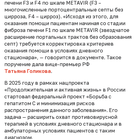
печени
F
3 и
F
4 по шкале METAVIR (F3 –
многочисленные портоцентральные септы без
цирроза, F4 – цирроз). «Исходя из этого, для
оказания помощи пациентам начиная со стадии
фиброза печени
F
1 по шкале METAVIR (звездчатое
расширение портальных трактов без образования
септ) требуется корректировка критериев
оказания помощи в условиях дневного
стационара», — говорится в документе. Такое
поручение дала вице-премьер РФ
Татьяна Голикова
.
В 2025 году в рамках нацпроекта
«Продолжительная и активная жизнь» в России
стартовал федеральный проект «Борьба с
гепатитом С и минимизация рисков
распространения данного заболевания». Его
задача — расширить охват противовирусной
терапией в условиях дневного стационара и в
амбулаторных условиях пациентов с таким
диагнозом.