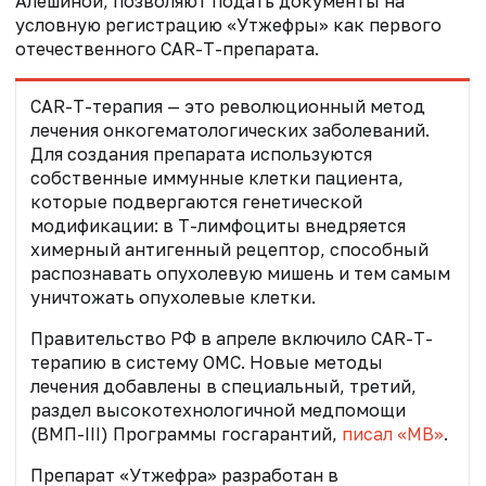
Алешиной, позволяют подать документы на
условную регистрацию «Утжефры» как первого
отечественного CAR-T-препарата.
CAR-T-терапия — это революционный метод
лечения онкогематологических заболеваний.
Для создания препарата используются
собственные иммунные клетки пациента,
которые подвергаются генетической
модификации: в Т-лимфоциты внедряется
химерный антигенный рецептор, способный
распознавать опухолевую мишень и тем самым
уничтожать опухолевые клетки.
Правительство РФ в апреле включило CAR-T-
терапию в систему ОМС. Новые методы
лечения добавлены в специальный, третий,
раздел высокотехнологичной медпомощи
(ВМП-III) Программы госгарантий,
писал «МВ»
.
Препарат «Утжефра»
разработан в