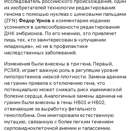
Исследователь российского происхождения, один
из изобретателей технологии редактирования
генома с помощью нуклеаз с цинковыми пальцами
(ZFN)
Федор Урнов
в комментарии изданию
усомнился в целесообразности редактирования
ДНК эмбрионов. По его мнению, это привлечет
лишь тех, кто заинтересован в «улучшении
младенцев», но не в профилактике
наследственных заболеваний.
Изменения были внесены в три гена. Первый,
PCSK9, играет важную роль в регуляции уровня
липопротеинов низкой плотности. Замена аденина
на гуанин привела к отключению гена, что
потенциально может снижать риск ишемической
болезни сердца. Аналогичные замены аденина на
гуанин были внесены в гены HBG1 и HBG2,
отвечающие за выработку фетального
гемоглобина. Они имитировали естественную
мутацию, связанную с более легким течением
серповидноклеточной анемии и талассемии.