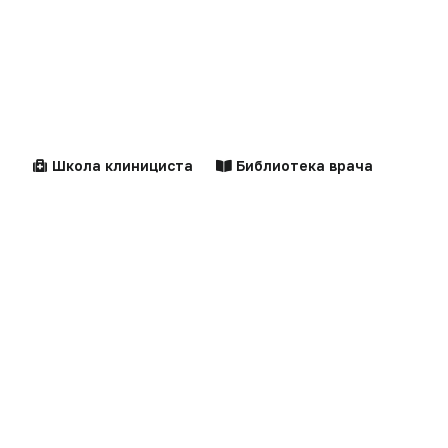
Школа клинициста
Библиотека врача
Новости
Справочники
Здравоохранение
Компании
Образование
Персоны
Наука
Документы
Центильные таблицы
Персоны
Технологии
Калькуляторы
Практика
Алгоритмы
Фарминдустрия
Клинические
рекомендации