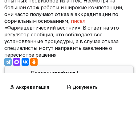
опытных провизоров из аптек. Несмотря на
большой стаж работы и широкие компетенции,
они часто получают отказ в аккредитации по
формальным основаниям,
писал
«Фармацевтический вестник». В ответ на это
регулятор сообщил, что соблюдает все
установленные процедуры, а в случае отказа
специалисты могут направить заявление о
пересмотре решения.
Присоединяйтесь!
Самые важные новости сферы
здравоохранения теперь и в нашем
Алгоритмы
Аккредитация
Калькуляторы
Документы
Telegram-канале
@medpharm
.