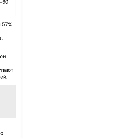
—60
и 57%
в
.
й
ией
купают
ей.
то