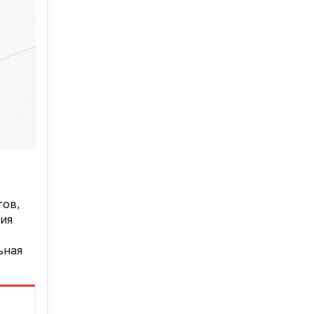
тов,
ния
ьная