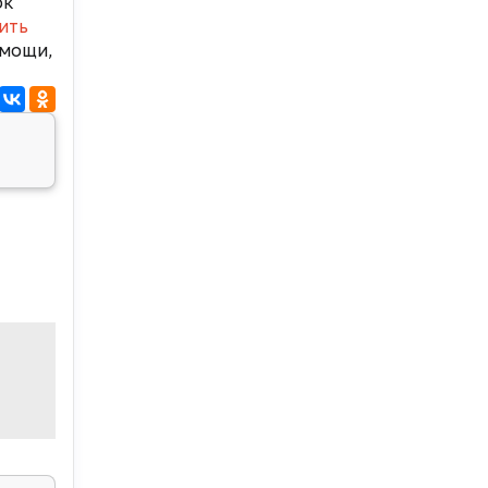
ок
ить
омощи,