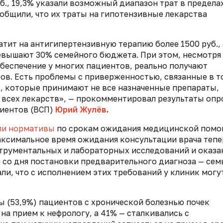
уб., 19,3% указали возможный диапазон трат в предела
ообщили, что их траты на гипотензивные лекарства
тит на антигипертензивную терапию более 1500 руб., 
евышают 30% семейного бюджета. При этом, несмотря
обеспечение у многих пациентов, реально получают
ов. Есть проблемы с приверженностью, связанные в т
в, которые принимают не все назначенные препараты,
у всех лекарств», — прокомментировал результаты опр
циентов (ВСП)
Юрий Жулёв
.
ли нормативы
по срокам ожидания медицинской пом
аксимальное время ожидания консультации врача тепе
струментальных и лабораторных исследований и оказа
со дня постановки предварительного диагноза — сем
и, что с исполнением этих требований у клиник могу
ны (53,9%) пациентов с хронической болезнью почек
на прием к нефрологу, а 41% — сталкивались с