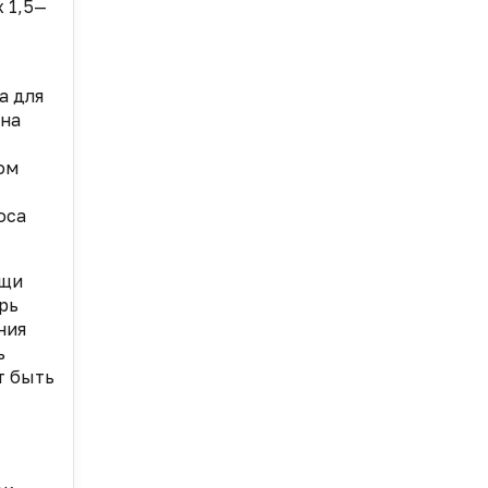
х 1,5—
а для
 на
ом
оса
ощи
рь
ния
ь
т быть