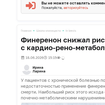
Вы не можете оставлять комме
Пожалуйста,
авторизуйтесь
•
•
Главная
Школа клинициста
In brevis
Финеренон снижал рис
с кардио-рено-метабо
18.06.2026
15:15
Ирина
Ларина
У пациентов с хронической болезнью по
недостаточностью применение финерен
смерти. Наибольший риск этого исхода
почечно-метаболическими нарушениями