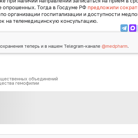
е при наличии направлений записаться на прием в ср
е опрошенных. Тогда в Госдуме РФ
предложили сократ
по организации госпитализации и доступности медп
вок на телемедицинскую консультацию.
охранения теперь и в нашем Telegram-канале
@medpharm
.
бщественных объединений
щества гемофилии