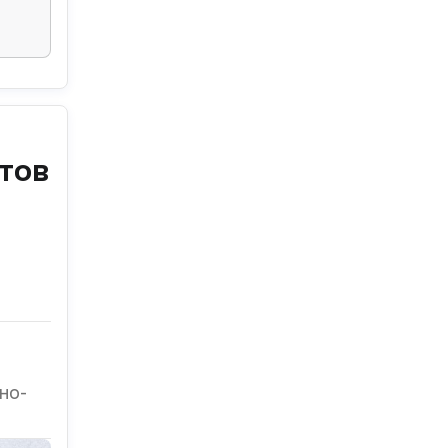
тов
но-