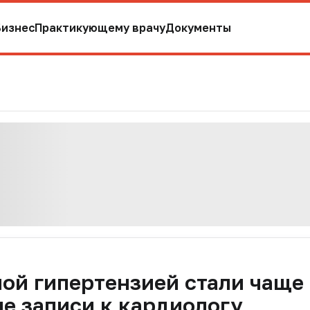
Бизнес
Практикующему врачу
Документы
ой гипертензией стали чаще
е записи к кардиологу