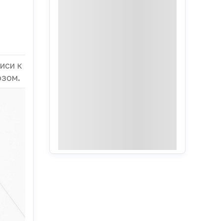
иси к
озом.