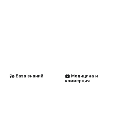
Офтальмология
Бизнес
Рекламодателям
Здравоохранение
Реклама на сайте
Сделано в России
Стандарты
Компании
Реклама в газете
медицинской помощи
Dura lex
Презентация портала
Мысли вслух
Кейсы
Технологии
Логотипы портала
База знаний
Медицина и
Видео
коммерция
Контакты
Репортаж
Написать в редакцию
Интервью
Praxis
MedNews