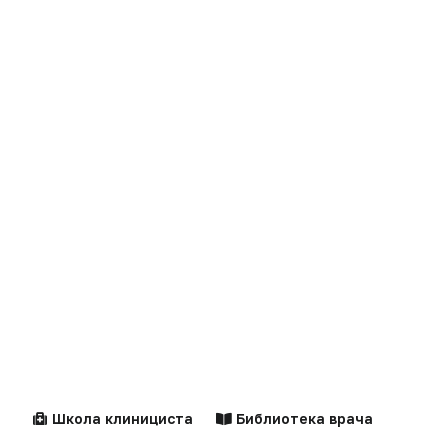
Клинические
Лекарства
рекомендации
Новости
Справочники
Здравоохранение
Компании
Образование
Персоны
Школа клинициста
Библиотека врача