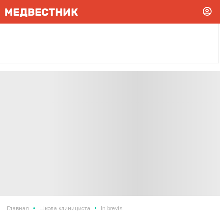
•
•
Главная
Школа клинициста
In brevis