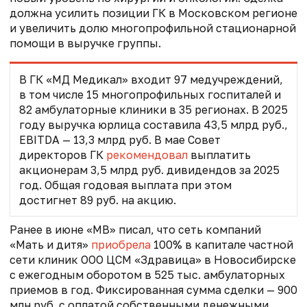
должна усилить позиции ГК в Московском регионе
и увеличить долю многопрофильной стационарной
помощи в выручке группы.
В ГК «МД Медикал» входит 97 медучреждений,
в том числе 15 многопрофильных госпиталей и
82 амбулаторные клиники в 35 регионах. В 2025
году выручка юрлица составила 43,5 млрд руб.,
EBITDA — 13,3 млрд руб. В мае Совет
директоров ГК
рекомендовал
выплатить
акционерам 3,5 млрд руб. дивидендов за 2025
год. Общая годовая выплата при этом
достигнет 89 руб. на акцию.
Ранее в июне «МВ» писал, что с
еть компаний
«Мать и дитя»
приобрела
100% в капитале частной
сети клиник ООО ЦСМ «Здравица» в Новосибирске
с ежегодным оборотом в 525 тыс. амбулаторных
приемов в год. Фиксированная сумма сделки — 900
млн руб. с оплатой собственными денежными