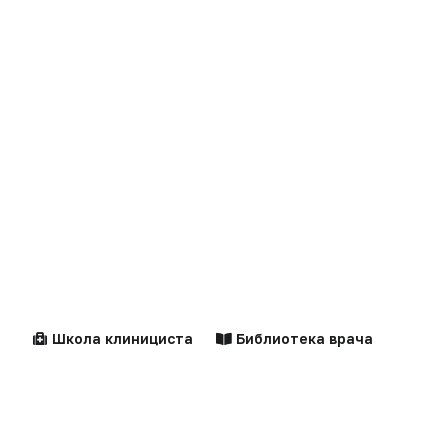
Пожалуйста,
авторизуйтесь
Клинические
Лекарства
рекомендации
Школа клинициста
Библиотека врача
Новости
Справочники