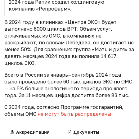
2024 года Репик создал холдинговую
компанию «Репрофарм».
В 2024 году в клиниках «Центра ЭКО» будет
выполнено 6000 циклов ВРТ. Объем услуг,
оплачиваемых из ОМС, в компаниях не
раскрывают, по словам Лебедева, он достигает не
менее 50%. Для сравнения: группа «Мать и дитя» за
девять месяцев 2024 года выполнила 14 617
циклов ЭКО.
Всего в России за январь—сентябрь 2024 года
было проведено более 60 тыс. циклов ЭКО по ОМС
— на 5% больше аналогичного периода прошлого
года. За 11 месяцев цифра достигла более 83 тыс.
С 2024 года, согласно Программе госгарантий,
объемы ОМС
не могут быть распределены
клиникам ВРТ, которые провели меньше 100
циклов ЭКО за предыдущий год.
Алгоритмы
Аккредитация
Калькуляторы
Документы