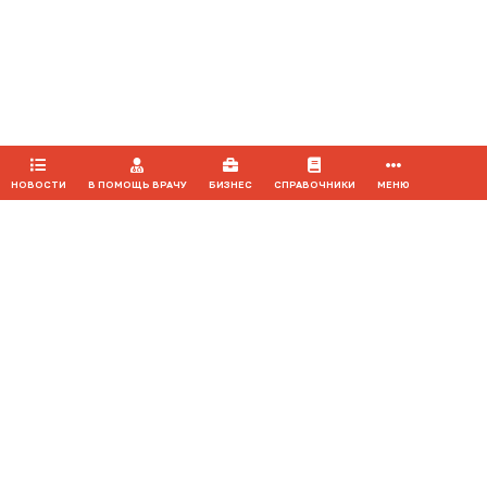
Продолжая использовать наш сайт, вы даете согласие на
обработку файлов cookie, которые обеспечивают
правильную работу сайта.
ПРИНЯТЬ
НОВОСТИ
В ПОМОЩЬ ВРАЧУ
БИЗНЕС
СПРАВОЧНИКИ
МЕНЮ