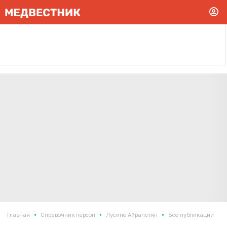
•
•
•
Главная
Справочник персон
Лусине Айрапетян
Все публикации