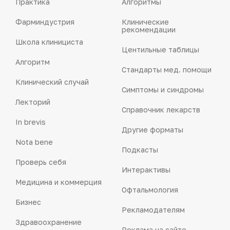
Практика
Алгоритмы
Фарминдустрия
Клинические
рекомендации
Школа клинициста
Центильные таблицы
Алгоритм
Стандарты мед. помощи
Клинический случай
Симптомы и синдромы
Лекторий
Справочник лекарств
In brevis
Другие форматы
Nota bene
Подкасты
Проверь себя
Интерактивы
Медицина и коммерция
Офтальмология
Бизнес
Рекламодателям
Здравоохранение
Реклама на сайте