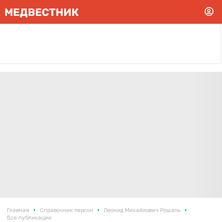
•
•
•
Главная
Справочник персон
Леонид Михайлович Рошаль
Все публикации