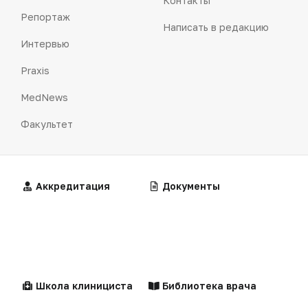
Контакты
Репортаж
Написать в редакцию
Интервью
Praxis
MedNews
Факультет
Алгоритмы
Аккредитация
Калькуляторы
Документы
«Политика конфиденциальности»
«Основные виды деятельности компании»
«Редакционная политика»
Клинические
Лекарства
рекомендации
Школа клинициста
Библиотека врача