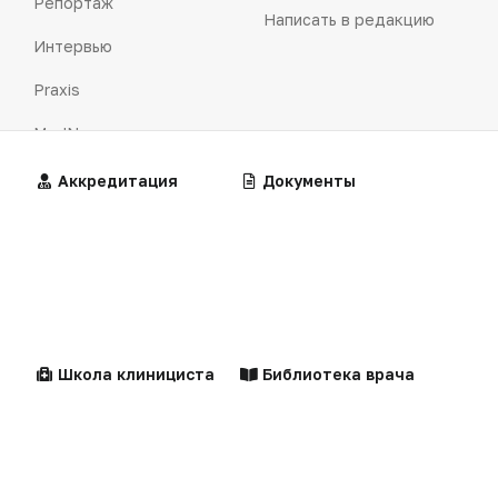
Репортаж
Написать в редакцию
Интервью
Praxis
MedNews
Факультет
Алгоритмы
Аккредитация
Калькуляторы
Документы
Клинические
Лекарства
«Политика конфиденциальности»
рекомендации
«Основные виды деятельности компании»
«Редакционная политика»
Школа клинициста
Библиотека врача
Центильные таблицы
Персоны