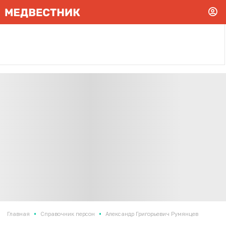
•
•
Главная
Справочник персон
Александр Григорьевич Румянцев