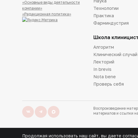
Наука
«Основные виды деятельности
Технологии
компании»
«Редакционная политика»
Практика
Фарминдустрия
Школа клиницис
Алгоритм
Клинический случай
Лекторий
In brevis
Nota bene
Проверь себя
Воспроизведение матер
материалов и ссылки на
Продолжая использовать наш сайт, вы даете соглас