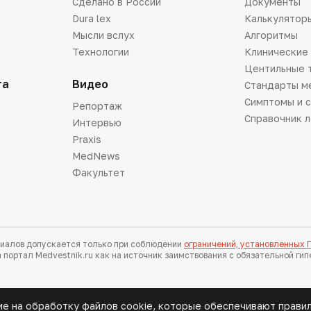
Сделано в России
Документы
Dura lex
Калькулятор
Мысли вслух
Алгоритмы
Технологии
Клинические
Центильные 
та
Видео
Стандарты м
Симптомы и 
Репортаж
Справочник 
Интервью
Praxis
MedNews
Факультет
иалов допускается только при соблюдении
ограничений, установленных
 портал Medvestnik.ru как на источник заимствования с обязательной ги
ие на обработку файлов cookie, которые обеспечивают прави