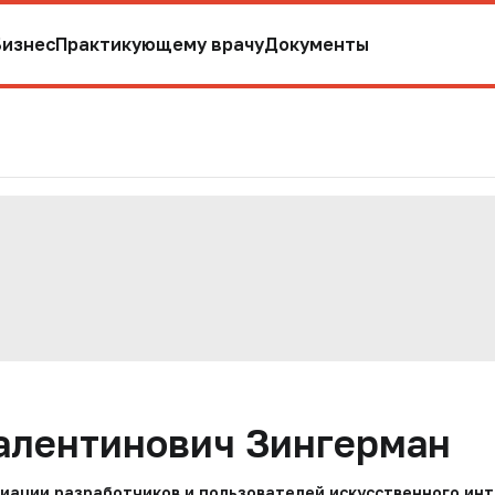
Бизнес
Практикующему врачу
Документы
алентинович Зингерман
иации разработчиков и пользователей искусственного ин