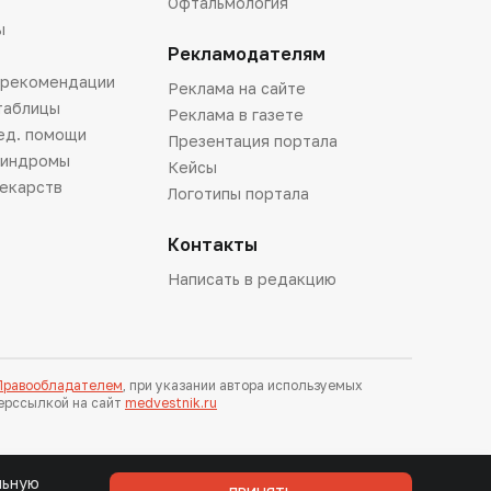
Офтальмология
ы
Рекламодателям
 рекомендации
Реклама на сайте
таблицы
Реклама в газете
ед. помощи
Презентация портала
синдромы
Кейсы
лекарств
Логотипы портала
Контакты
Написать в редакцию
 Правообладателем
, при указании автора используемых
перссылкой на сайт
medvestnik.ru
льную