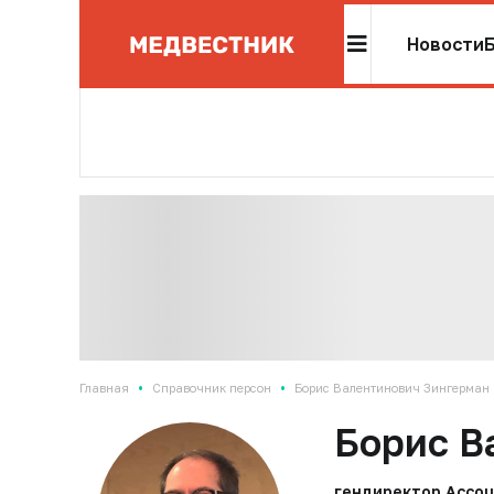
Новости
•
•
Главная
Справочник персон
Борис Валентинович Зингерман
Борис В
гендиректор Ассоц