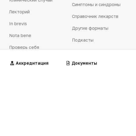
Симптомы и синдромы
Лекторий
Справочник лекарств
In brevis
Другие форматы
Nota bene
Подкасты
Проверь себя
Интерактивы
Медицина и коммерция
Алгоритмы
Аккредитация
Калькуляторы
Документы
Офтальмология
Бизнес
Рекламодателям
Здравоохранение
Реклама на сайте
Сделано в России
Реклама в газете
Dura lex
Презентация портала
Мысли вслух
Клинические
Лекарства
Кейсы
рекомендации
Технологии
Логотипы портала