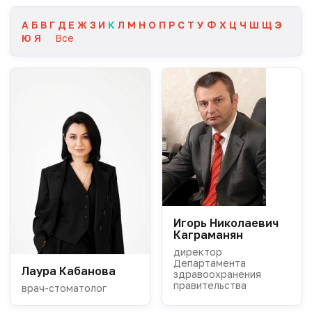
А
Б
В
Г
Д
Е
Ж
З
И
К
Л
М
Н
О
П
Р
С
Т
У
Ф
Х
Ц
Ч
Ш
Щ
Э
Ю
Я
Все
Игорь Николаевич
Каграманян
директор
Департамента
Лаура Кабанова
здравоохранения
правительства
врач-стоматолог