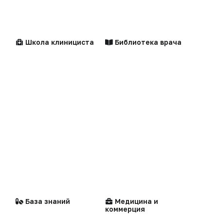
Видео
Контакты
Репортаж
Написать в редакцию
Школа клинициста
Библиотека врача
Интервью
Praxis
Центильные таблицы
Персоны
MedNews
Факультет
«Политика конфиденциальности»
«Основные виды деятельности компании»
Стандарты
Компании
медицинской помощи
«Редакционная политика»
База знаний
Медицина и
коммерция