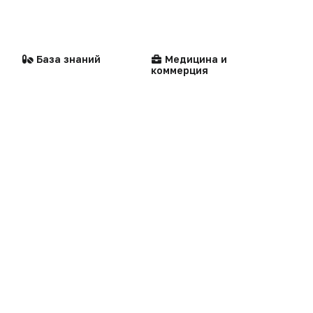
Видео
Контакты
Репортаж
Написать в редакцию
База знаний
Медицина и
Интервью
коммерция
Praxis
MedNews
Факультет
«Политика конфиденциальности»
«Основные виды деятельности компании»
Мероприятия
«Редакционная политика»