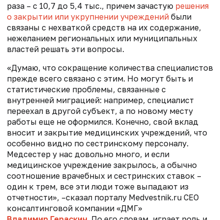
раза – с 10,7 до 5,4 тыс., причем зачастую
решения
о закрытии или укрупнении учреждений
были
связаны с нехваткой средств на их содержание,
нежеланием региональных или муниципальных
властей решать эти вопросы.
«Думаю, что сокращение количества специалистов
прежде всего связано с этим. Но могут быть и
статистические проблемы, связанные с
внутренней миграцией: например, специалист
переехал в другой субъект, а по новому месту
работы еще не оформился. Конечно, свой вклад
вносит и закрытие медицинских учреждений, что
особенно видно по сестринскому персоналу.
Медсестер у нас довольно много, и если
медицинское учреждение закрылось, а обычно
соотношение врачебных и сестринских ставок –
один к трем, все эти люди тоже выпадают из
отчетности», –сказал порталу Medvestnik.ru CEO
консалтинговой компании «ДМГ»
Владимир Гераскин
. По его словам, играет роль и