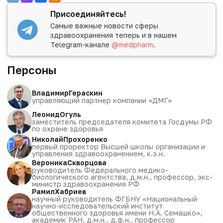
Присоединяйтесь!
Самые важные новости сферы
здравоохранения теперь и в нашем
Telegram-канале
@medpharm
.
Персоны
Владимир
Гераскин
управляющий партнер компании «ДМГ»
Леонид
Огуль
заместитель председателя комитета Госдумы РФ
по охране здоровья
Николай
Прохоренко
первый проректор Высшей школы организации и
управления здравоохранением, к.э.н.
Вероника
Скворцова
руководитель Федерального медико-
биологического агентства, д.м.н., профессор, экс-
министр здравоохранения РФ
Рамил
Хабриев
научный руководитель ФГБНУ «Национальный
научно-исследовательский институт
общественного здоровья имени Н.А. Семашко»,
академик РАН, д.м.н., д.ф.н., профессор