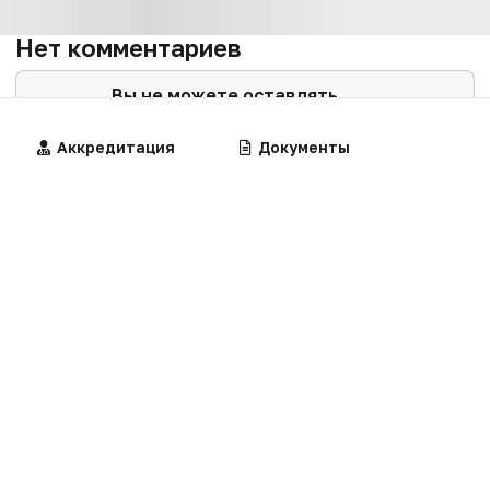
Нет комментариев
Вы не можете оставлять
комментарии
Пожалуйста,
авторизуйтесь
Алгоритмы
Аккредитация
Калькуляторы
Документы