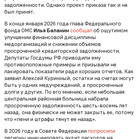
задолженности. Однако проект приказа так и не
был принят.
В конце января 2026 года глава Федерального
фонда ОМС
Илья Баланин
сообщал
об ощутимом
улучшении финансовой дисциплины
медорганизаций и снижении объемов
просроченной кредиторской задолженности.
Депутаты Госдумы РФ приводили ему
противоположные примеры и призывали не
лакировать показатели ради хороших отчетов. Как
заявил Алексей Куринный,
остатки на счетах могут
быть у одних медучреждений, а просроченные
долги у других. По его мнению, если небольшая
центральная районная больница набрала
просроченную задолженность шесть-восемь лет
назад, она физически не может закрыть ее, потому
что «пени и штрафы тянут ее назад».
В 2026 году в Совете Федерации
попросили
регионы инициировать аудит расходов на