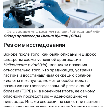
Фото: создано с использованием технологий ИИ редакцией «МВ»
Обзор профессора Имона Куигли (США)
Резюме исследования
Вскоре после того, как были описаны и широко
внедрены схемы успешной эрадикации
Helicobacter pylori
(
Hp
), возникли опасения
относительно того, что эрадикация, устраняя
гастрит и восстанавливая секрецию соляной
кислоты в желудке, может способствовать
развитию гастроэзофагеальной рефлюксной
болезни (ГЭРБ) и, в конечном итоге, ее самому
опасному последствию — аденокарциноме
пищевода. Иными словами, не меняет ли пациент
после эрадикации защиту от одной формы рака на