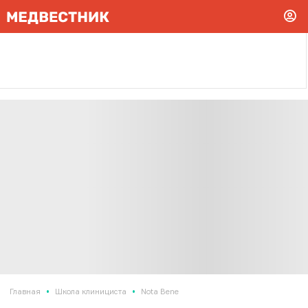
•
•
Главная
Школа клинициста
Nota Bene