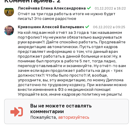
Лисейчева Елена Александровна
01.12.2022 в 18:22
Отчёт за три года работы в итоге не нужно будет
писать? Это самое радостное
Кривошеин Алексей Валерьевич
06.12.2022 в 09:25
На кой ляд вам мой отчёт за 3 года в так называемом
портфолио? Ну неужели обязательно выкручиваться
руки врачам?! Дайте спокойно работать. Продлевайте
аккредитацию автоматически. Пусть отдел кадров
представляет информацию о том, что данный врач
продолжает работать в данной больнице и все! Ну, я
понимаю был пропуск в работе 5 лет, тогда ладно,
переподготавливайте и экзаменуйте. Ну отчёт-то вам
зачем если врач продолжает работать на двух - трех
должностях?! Чтобы было просто?! И, вообще,
упроздните, вы, эту аккредитацию, по моему Диплома
достаточно по трудовому кодексу. При желании можно
внести изменения в ФЗ о медицинской помощи!
Упрощайте все, иначе кадровую политику не решить!
Вы не можете оставлять
комментарии
Пожалуйста,
авторизуйтесь