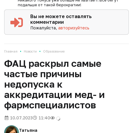
Никакого тонуса уже больше не хватает! Все бегут
подальше от такой бюрократии!
Вы не можете оставлять
комментарии
Пожалуйста,
авторизуйтесь
•
•
Главная
Новости
Образование
ФАЦ раскрыл самые
частые причины
недопуска к
аккредитации мед- и
фармспециалистов
10.07.2023
11:40
Татьяна