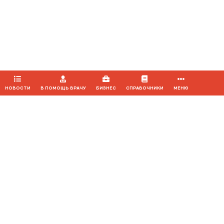
Продолжая использовать наш сайт, вы даете согласие на
обработку файлов cookie, которые обеспечивают
правильную работу сайта.
ПРИНЯТЬ
НОВОСТИ
В ПОМОЩЬ ВРАЧУ
БИЗНЕС
СПРАВОЧНИКИ
МЕНЮ