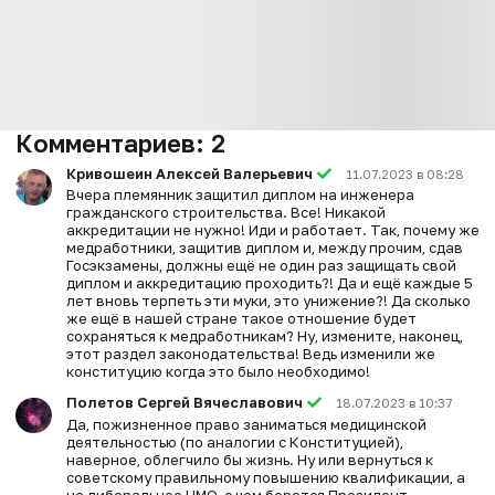
Комментариев:
2
Кривошеин Алексей Валерьевич
11.07.2023 в 08:28
Вчера племянник защитил диплом на инженера
гражданского строительства. Все! Никакой
аккредитации не нужно! Иди и работает. Так, почему же
медработники, защитив диплом и, между прочим, сдав
Госэкзамены, должны ещё не один раз защищать свой
диплом и аккредитацию проходить?! Да и ещё каждые 5
лет вновь терпеть эти муки, это унижение?! Да сколько
же ещё в нашей стране такое отношение будет
сохраняться к медработникам? Ну, измените, наконец,
этот раздел законодательства! Ведь изменили же
конституцию когда это было необходимо!
Полетов Сергей Вячеславович
18.07.2023 в 10:37
Да, пожизненное право заниматься медицинской
деятельностью (по аналогии с Конституцией),
наверное, облегчило бы жизнь. Ну или вернуться к
советскому правильному повышению квалификации, а
не либеральное НМО, с чем борется Президент.