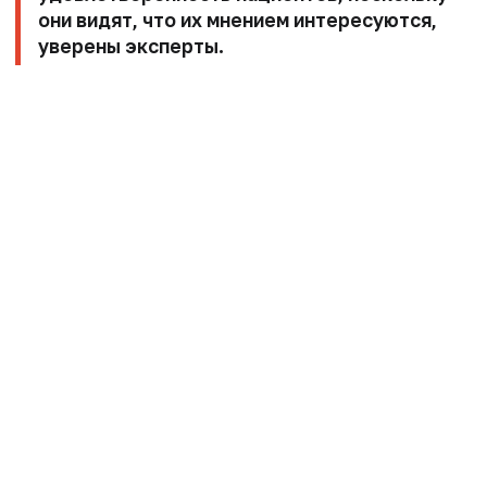
они видят, что их мнением интересуются,
уверены эксперты.
Ранее в ЦНИИОИЗ подготовили рекомендации по
найму сотрудников для медорганизаций. Были
представлены стоп-фразы для описания вакансии:
«срочно требуется», «частые переработки» и
«большая нагрузка» без конкретики и деталей о
компенсациях. Первым блоком эксперты
советуют писать о преимуществах работы в
организации,
писал
«МВ».
Присоединяйтесь!
Самые важные новости сферы
здравоохранения теперь и в нашем
Telegram-канале
@medpharm
.