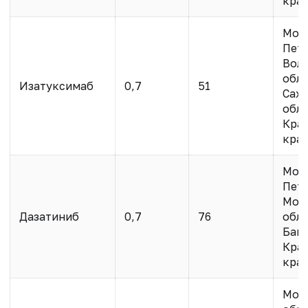
кра
Моск
Пете
Вол
обл.
Изатуксимаб
0,7
51
Саха
обл.
Кра
кра
Моск
Пете
Мос
Дазатиниб
0,7
76
обл.
Баш
Кра
кра
Мос