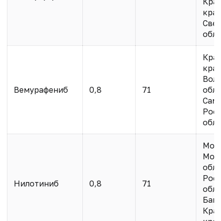
Кра
край
Све
обл.
Кра
край
Вол
Вемурафениб
0,8
71
обл.
Сама
Рос
обл.
Мос
Мос
обл.
Рос
Нилотиниб
0,8
71
обл.
Баш
Кра