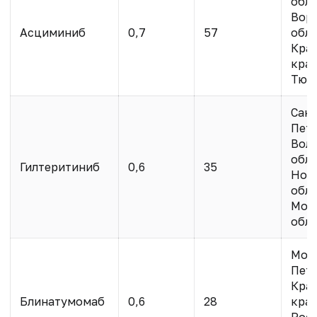
обл.
Вор
Асциминиб
0,7
57
обл.
Кра
край
Тюме
Санк
Пете
Вол
обл.
Гилтеритиниб
0,6
35
Нов
обл.
Мос
обл.
Моск
Пете
Кра
Блинатумомаб
0,6
28
край
Рос