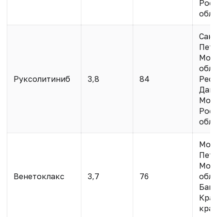
Рос
обл.
Санк
Пете
Мос
обл.
Руксолитиниб
3,8
84
Рес
Даге
Мос
Рос
обл.
Моск
Пете
Мос
Венетоклакс
3,7
76
обл.
Баш
Кра
кра