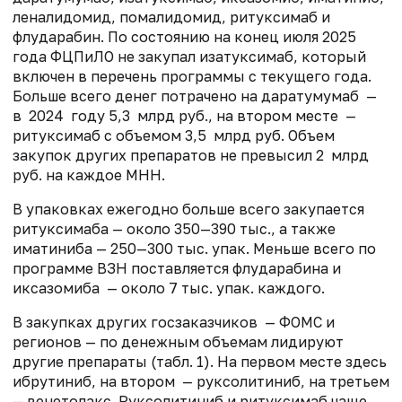
леналидомид, помалидомид, ритуксимаб и
флударабин. По состоянию на конец июля 2025
года ФЦПиЛО не закупал изатуксимаб, который
включен в перечень программы с текущего года.
Больше всего денег потрачено на даратумумаб —
в 2024 году 5,3 млрд руб., на втором месте —
ритуксимаб с объемом 3,5 млрд руб. Объем
закупок других препаратов не превысил 2 млрд
руб. на каждое МНН.
В упаковках ежегодно больше всего закупается
ритуксимаба — около 350—390 тыс., а также
иматиниба — 250—300 тыс. упак. Меньше всего по
программе ВЗН поставляется флударабина и
иксазомиба — около 7 тыс. упак. каждого.
В закупках других госзаказчиков — ФОМС и
регионов — по денежным объемам лидируют
другие препараты (табл. 1). На первом месте здесь
ибрутиниб, на втором — руксолитиниб, на третьем
— венетолакс. Руксолитиниб и ритуксимаб чаще