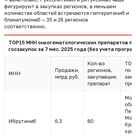
фигурируют в закупках регионов, в меньшем
количестве областей встречаются гилтеритиниб и
блинатумомаб — 35 и 28 регионов
соответственно.
TOP15 МНН онкогематологических препаратов по
госзакупок за 7 мес. 2025 года (без учета програ
Кол-во
TOP
Продажи,
регионов,
по о
МНН
млрд руб.
закупавших
зак
препарат
пре
Мос
обл.
Пете
Мос
Ибрутиниб
6,3
80
Кра
край