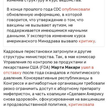
изменив структуру и курс ведомства.
В конце прошлого года CDC
опубликовали
обновленную информацию, в которой
говорится, что утверждение о том, что
вакцины не вызывают аутизм, не
поддерживается имеющимися научными
данными. У экспертов изменение курса
американского Минздрава вызвало
критику
.
Кадровые перестановки затронули и другие
структуры министерства. Так, в мае к
омиссар
Управления по контролю за продуктами и
лекарствами США (FDA)
Марти Макари
ушел в
отставку
после года скандалов и политического
давления. Консервативные республиканцы в
Конгрессе и антиабортные организации требовали
резко ограничить доступ к абортному препарату
мифепристон, а часть коалиции «Сделаем Америку
снова здоровой», сфокусированная на вакцинации
и продовольственной политике,
критиковала