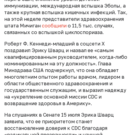
иммунизации, международная вспышка Эболы, а
также крупная вспышка кишечных инфекций. Так,
на этой неделе п
редставители здравоохранения
штата Мичиган
сообщили
о 11,5 тыс. случаях,
связанных со вспышкой циклоспориаза.
Роберт Ф. Кеннеди-младший в соцсети Х
поздравил Эрику Шварц и назвал ее «самым
квалифицированным руководителем, когда-либо
номинированным на эту должность». Глава
Минздрава США подчеркнул, что она обладает
многолетним опытом работы врачом, лидером в
области общественного здравоохранения и
государственным служащим, и выразил надежду
на «укрепление основной миссии CDC и
возвращение здоровья в Америку».
На слушаниях в Сенате 15 июля Эрика Шварц
заявила, что ее приоритетом станет
восстановление доверия к CDC благодаря
«радикальной прозрачности» и научной